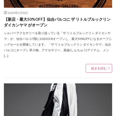
グリーンルーム
グループラン
グレイ
グローバルユニット
ケイトスペードニューヨーク
2020年2月8日
【新店・最大50%OFF】仙台パルコに ザ リトルブルックリン
ケミカルリアクション
ケーティーキヨコタカセ
ダイカンヤマ がオープン
ゲッターズ飯田
コムサコンフォート
シルバーアクセサリーを取り扱っている「ザ リトルブルックリン ダイカンヤ
コムサプラチナ
コラボ
コラボアイテム
マ」が、仙台パルコ7階に2020/2/8オープンし、最大50%OFFになるオープニ
コラボ企画
コロンビア
コーチ
コーチメンズ
ングセールを開催しています。 「ザ リトルブルックリン ダイカンヤマ」仙台
パルコにオープン 革小物、アクセサリー、真鍮(しんちゅう)アイテム、メン
コート
コーナー
ゴスペルライブ
サイン会
[…]
サロン・ド・アルファード
サンキューマート
ザ ヤード
ザ リトルブルックリン ダイカンヤマ
続きを読む
ザ・グリーンターラ
ザ・ノースフェイス
ザ・モール仙台長町
シチズンレディースウォッチフェア
シックス
シトロン
シャイニング
シャレールヤハタ
シャンプー
シュプリーム
ショップアンドワンダーアエル
シリウス一番町
シンシアアンドアッシュ
シンプルセンス