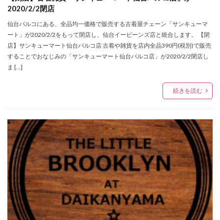
オロビアンコ
オーダースニーカー
オーディション
2020/2/2閉店
オートマチック スポーツ コレクション
オープン
仙台パルコにある、全品均一価格で販売する古着屋チェーン「サンキューマ
ート」が2020/2/2をもって閉店し、仙台イービーンズ店と統合します。 【閉
カシオ
カネイリミュージアムショップ6
店】サンキューマート仙台パルコ店 古着や雑貨を店内全品390円(税別)で販売
カルティエ
カルティエ ブライダル セレブレーション
することでおなじみの「サンキューマート仙台パルコ店」が2020/2/2閉店し
カルティエブティック仙台藤崎
キャスト
ま […]
キャトル・セゾン仙台
キャラクターズショップ
続きを読む
キョエちゃん
キーケース
ギター
ギフトフェア
ギャングパレード
クラスフォーティーン
クラックス仙台
クラフトヒロ
クラークス
クリスプ
クリスマスアイテム
クリスマスイベント
クリスマスギフトフェア
クリスマスコンサート
クリスマスセール
クリスマスフェア
クリスロード店
クリーンテックス・ジャパン
グッズ
グラマル
グランドセイコーフェア