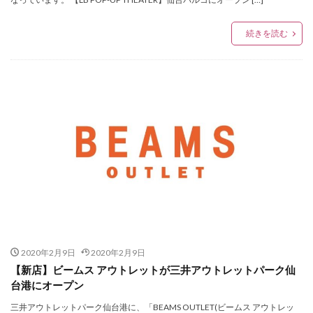
Whitehouse Cox Fair
WONDERXmas2019
あいまい
あやの小路
いかい工芸
続きを読む
いぎなり東北産
いけもりしゅういち
いっきゅう
おおたにえみり
おかげさまフェア2020
おみくじキャンペーン
お年玉キャンペーン
お知らせ
がま口専門店
このみ
せんだいメディアテーク
そめいよしの
たけうちりき
ふりそでMODEウェディングボックス
ぶらんどーむ一番町
みちのく仙台ORI☆姫隊
るんぺんるる
アイくるガールズ
アイドル
アイドルライブ
アイボ
アウトドアウェア
アウトレット
アクセサリー
アクセサリーフェア
2020年2月9日
2020年2月9日
アジェデアクセサリーズ
アッタラ
【新店】ビームス アウトレットが三井アウトレットパーク仙
アナと雪の女王2
アマベル
アミジェダ
台港にオープン
アメカジ
アリーナツアー
アルバムリリース
三井アウトレットパーク仙台港に、「BEAMS OUTLET(ビームス アウトレッ