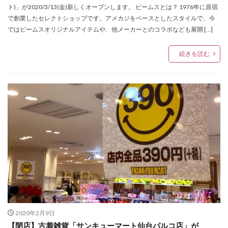
アンバサダー
イケア
イケア仙台
ト)」が2020/3/13(金)新しくオープンします。 ビームスとは？ 1976年に原宿
で創業したセレクトショップです。アメカジをベースとしたスタイルで、今
イコールラブ
イタリア
イッセイ ミヤケ メン
ではビームスオリジナルアイテムや、他メーカーとのコラボなども展開 […]
イベント応募券
イベント情報
インク
インスタグラム
イーコンフォート
続きを読む
イービーンズ仙台
ウィゴー
ウィンターセール
ウィンターファッションバーゲン
ウィンターラストオフセール
ウォッチン！みやぎ
ウォレット
エスパルスクエア
エスパル仙台
エスパル仙台店
エスパル仙台本館
エスパル仙台東館
エチュードバイイー
エヌナンバー
エリー
エレベーションファイブ バイ キッズマート
エンジェルハート
オシアナス
オッズオネスト
オットー ピトックスタイル
オフィシャルショップ
2020年2月9日
オラクラシカ
オルゴール
オルフェウス
【閉店】古着雑貨「サンキューマート仙台パルコ店」が