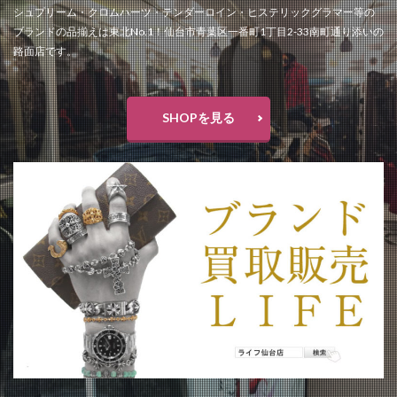
東映アニメーション
松たか子
森七菜
シュプリーム・クロムハーツ・テンダーロイン・ヒステリックグラマー等の
横浜流星
水曜どうでしょう
ブランドの品揃えは東北No.1！仙台市青葉区一番町1丁目2-33南町通り添いの
路面店です。
水曜どうでしょう第29弾原付日本列島制覇
水着
江戸切子
池森秀一
深田恭子
渡辺直美
猫
発売記念イベント
直営店
着物
SHOPを見る
神木隆之介
福山雅治
福袋
秋のリニューアル
移転
童具店・仙台
竹久夢二
竹内力
粟津ちひろ
緊急消防援助隊
美容室
羽生結弦選手
聖火リレートーチ
腕時計
花
花京院シルバーセンター
荒木飛呂彦
菅原靴店仙台店
藤崎百貨店
解散
鈴木まりあ
鈴木みな
銅賞
錦ケ丘ヒルサイドモール
鎌倉
閉店
閉店セール
開店
限定
限定アイテム
雑貨
雑貨フェア
革かばん
革小物
靴
靴下
香水