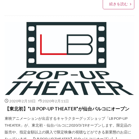
PEANUTS
PELLE MORBIDA
PICHE ABAHOUSE
続きを読む
Plantation
POP UP
POP UP SHOP
POUDOUDOU
PRIVILEGE
purr
PYRENEX
P・M・D・S
RANADEL
RockyRaccoon
Room-9
russet
S&S
SALON DE ALFURD
SAVE MY BAG
SENDAI MID STATION
ShuShuBell
SIMPLE SENSE
Sincere＆Ash
SIXX
SPERM
SQUAT
STAR WARS
strawberry moon
SWEET LOUNGE
SY32
TAKEO KIKUCHI
TAYA
TBCみやぎ手帖2020
THE BOYZ
The Green Tara
THE NORTH FACE
THE YARD
2020年2月10日
2020年2月11日
TiCTAC
titty&Co.
tk.TAKEO KIKUCHI
【東北初】”LB POP-UP THEATER”が仙台パルコにオープン
TOHOシネマズ仙台
TRICE
UNITED ARROWS
東映アニメーションが出店するキャラクターグッズショップ「LB POP-UP
US JUNK MARKET
USA
WEGO
THEATER」が、東北初・仙台パルコに2020/3/19オープンします。限定品の
販売や、指定金額以上の購入で限定映像の視聴などができる新業態のお店に
Welcome to Team G-SHOCK! Rui Hachimura
なっています。 【LB POP-UP THEATER】仙台パルコにオープン […]