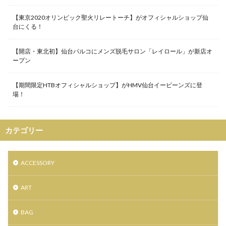
ラシット
ラストセール
ラストレター
【東京2020オリンピック聖火リレートーチ】がオフィシャルショップ仙
台にくる！
ラッピング
ラナデル
ラファイエット
ラブレス
ラブレスサニーサイドフロア
【開店・東北初】仙台パルコにメンズ脱毛サロン「レイロール」が新店オ
ララガーデン長町
ランバン
リフレクション
ープン
リー
ルトリオ アバハウス
ルンペンルル
【期間限定HTBオフィシャルショップ】がHMV仙台イービーンズに登
ルームナイン
レイロール
レザージャケット
場！
レザーバッグ
レザーラボハイハイ
レスポートサック
レディース古着
カテゴリー
ロジャー大葉のラジオな気分
ロッキーラクーン
ロリータ
ロレックス
ワークショップ
ACCESSORY
ヴァンドーム青山
ヴィンテージ
万年筆
三井アウトレットパーク仙台港
三井アウトレット仙台港
ART
三越伊勢丹
下妻物語
世界限定2000本
中古レコード市
丸善仙台アエル店
丸山敬太
BAG
交流イベント
仙台
仙台CLUB JUNK BOX