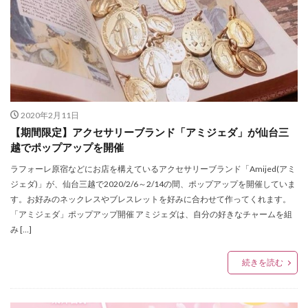
Buddy Lee
Bullet of FLASH
B印ヨシダ
Carya
CAST
chairmans
Citron
Clarks
COACH
COACHMENS
Columbia
CONOMi
CORNER
Crisp
DANSK
dazzlin
DEAR KISS
DEEN
DEEN池森秀一の365日そば三昧
DIGAWELL
Dorothy Little Happy
E BeanS仙台
E-comfort
2020年2月11日
Elevation5bykidsmart
elie
ETUDE BY E
EXILE
【期間限定】アクセサリーブランド「アミジェダ」が仙台三
FACTORYZAZIE
farfalle
Fi.n.t
FIFTEEN
越でポップアップを開催
fizz BEYOND
Flow Flow
four leaves
ラフォーレ原宿などにお店を構えているアクセサリーブランド「Amijed(アミ
ジェダ)」が、仙台三越で2020/2/6～2/14の間、ポップアップを開催していま
FRASHPACKER
FREEDOM DAY
FUGA FUGA
す。お好みのネックレスやブレスレットを好みに合わせて作ってくれます。
G-SHOCK
GANG PARADE
GAP
glamaru
「アミジェダ」ポップアップ開催 アミジェダは、自分の好きなチャームを組
GLAY
GREEN ROOM
GW-9400NFST
み […]
Gショック
H&M
H&M仙台
HAIGHT
続きを読む
Harriss
hartmann
Heartdance
HENRY LONDON
HMV
HooK SENDAI