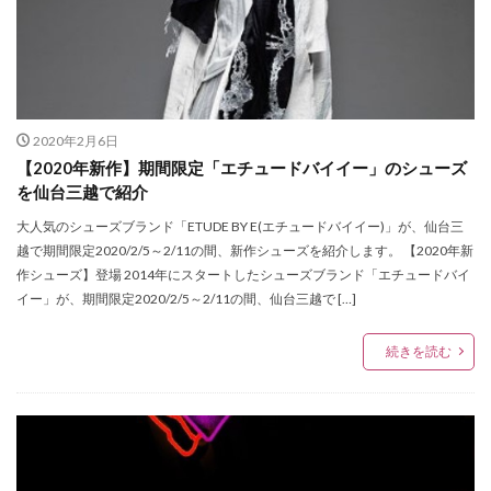
シンボルツリー
シークレットセール
ジャスティンデイビス仙台パルコ店
ジャズ
ジュエリー
ジュエリークラフトイカイ
ジュンク堂書店
2020年2月6日
ジョジョの奇妙な冒険 ダイヤモンドは砕けない
【2020年新作】期間限定「エチュードバイイー」のシューズ
ジョー マローン ロンドン
スクワット
を仙台三越で紹介
スターウォーズ
大人気のシューズブランド「ETUDE BY E(エチュードバイイー)」が、仙台三
スター・ウォーズ／スカイウォーカーの夜明け
越で期間限定2020/2/5～2/11の間、新作シューズを紹介します。 【2020年新
作シューズ】登場 2014年にスタートしたシューズブランド「エチュードバイ
ステーショナリー
ストロベリームーン〜灯火
イー」が、期間限定2020/2/5～2/11の間、仙台三越で […]
ストーンアイランド
スヌーピー
スノードームツリー
スノーボード
続きを読む
スノーボードアウトレット
スパリゾートハワイアンズ
スパーム
スプリングデイズ
スポーツウェア
スミス
セインツ アンド シナーズ
セキスイハイムスーパーアリーナ
セミオーダー