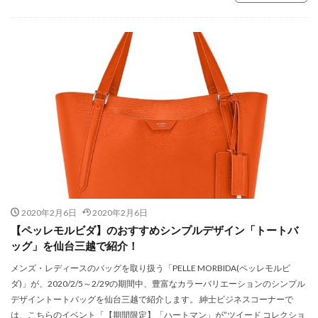
ビリー・アイリッシュ
ビームス
ビームス仙台
ピシェ アバハウス
ピレネックス
ピークアンドパイン
ピーナッツ
ファイナルセール
ファイナルツアー
ファッション
ファルファーレ
フィズ ビヨンド
フィフティーン
フィント
フォーリーブス
フラットヘッド
フラワーデコレーション
フラワーバレンタイン
フルオーダー
フーガ フーガ
ブティック
ブラックコムデギャルソン
ブランド買取販売ライフ
ブリコラージュ
ブレスレット
プラチナム
2020年2月6日
2020年2月6日
プランテーション
プリビレッジ
【ペッレモルビダ】のおすすめシンプルデザイン「トートバ
ッグ」を仙台三越で紹介！
プレミアムフライデー
プードゥドゥ
プーマ
メンズ・レディースのバッグを取り扱う「PELLE MORBIDA(ペッレモルビ
ヘアトリートメント
ヘイト
ダ)」が、2020/2/5～2/29の期間中、豊富なカラーバリエーションのシンプル
ヘレナ・クリステンセン
ヘンリーロンドン
デザイントートバッグを仙台三越で紹介します。 紳士ビジネスコーナーで
ベチバー＆ゴールデン バニラ コロン インテンス
ベース
は、こちらのイベント「【期間限定】「ハートマン」が”ツイード コレクショ