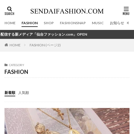
カテゴリー
HOME
FASHION
SHOP
FASHIONSNAP
MUSIC
お知らせ
仙台ファッション.com」OPEN
タグ
100店舗目
FASHION (ページ2)
11th Anniversary
2020初夢ライブ
HOME
2020年
20周年記念イベント
390円
3びきの子ねこ
40ct&525
47Brand
CATEGORY
FASHION
47ブランド
4℃
5人
=LOVE
aibo
ALICE and the PIRATES
Amavel
Amijed
Angel Heart
area omotesando
Ato1snow
新着順
人気順
Attara
AYANOKOJI
A・J・D ACCESSORIES
B Yohji Yamamoto
BABYTHE STARS SHINE BRIGHT
BackpackFESTA
BAO BAO ISSEY MIYAKE
BEAMS
BIG BOSS 仙台
biscco
Bricolage
Bshop