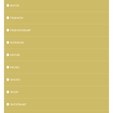
BOOK
仙台HooK
仙台TR店
仙台イービーンズ
仙台イービーンズ店
仙台クラブジャンクボックス
FASHION
仙台トラストシティ
仙台パルコ
仙台パルコ2
仙台パルコ店
仙台パルコ本館
仙台フォーラス
FASHIONSNAP
仙台フック
仙台ロフト
仙台三越
INTERIOR
仙台三越定禅寺通り館
仙台三越本館
仙台初売り
仙台古着
仙台古着屋
仙台市消防局
MOVIE
仙台市青年文化センター
仙台市青葉区大町
MUSIC
仙台文具MEETS
仙台泉プレミアムアウトレット
仙台藤崎
仙台藤崎一番町館
仙台藤崎本館
SHOES
仙台駅
令和初
佐藤公隆
先行ショッピングイベント
八村塁
写真集
SHOP
別注モデル
制服専門店
力祭
双子
SHOPSNAP
古着屋
喜久屋書店仙台店
土屋鞄製作所