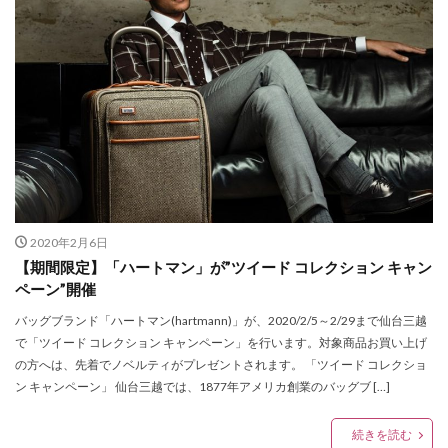
ネックレス
ノースフェイス
ハッピーバレンタインキャンペーン
ハラジュクジャック
ハリス
ハルサイフとハルカバン
ハワイアンズフェア
ハンドバッグ
ハンドメイドアクセサリー
ハンドメイドジュエリー
ハンドメイドリンク
ハートダンス
ハートマン
バオバオ イッセイ ミヤケ
バスケットボール
バックパックフェスタ
バッグ
バディ・リー
2020年2月6日
バレエシューズブランド
バレットオブフラッシュ
【期間限定】「ハートマン」が”ツイード コレクション キャン
ペーン”開催
バレンタイン
バレンタインギフト
バレンタイン限定
パクスプエラ
パタゴニア
バッグブランド「ハートマン(hartmann)」が、2020/2/5～2/29まで仙台三越
で「ツイード コレクション キャンペーン」を行います。対象商品お買い上げ
パタゴニア中古
パタゴニア仙台
パタゴニア古着
の方へは、先着でノベルティがプレゼントされます。 「ツイード コレクショ
パタゴニア定番
パタゴニア新品
パタゴニア最新
ン キャンペーン」 仙台三越では、1877年アメリカ創業のバッグブ […]
パタゴニア直営店
パルコ
パルコ2
パー
続きを読む
パーカー
ビショップ
ビスコ
ビックボス仙台