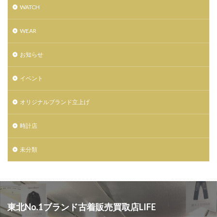
土屋鞄製造所
大レコードCD市
大谷 映美里
WATCH
天気の子
天然石
天珠
姉妹店
定休日
宮城県出身
家具
小説 天気の子
岩井俊二
WEAR
島田周彦
帽子屋Souhait
広瀬すず
広瀬学院
お知らせ
店舗移転
庵野秀明
復興支援
感謝祭
成人式
手帖
振袖
撮影会
数量限定
イベント
文具
新メンバー募集
新作
新入荷
新店
新店舗
新成人
新海誠監督
日本国内限定
オリジナルブランド立上げ
日本最大級の旅イベント
日本極東貿易
時計店
日本電産サンキョー
日立システムズホール仙台
時計
最大50%OFF
期間限定
未分類
期間限定HTBオフィシャルショップ
杜王町
東京2020オリンピック
東京2020大会オフィシャルショップ仙台店
東京女子流
東北出身
東北初
東北唯一
東急ハンズ仙台店
東北No.1ブランド古着販売買取店LIFE