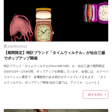
セルバ
セレクトショップ
セーブマイバッグ
セール
ゼビオアリーナ仙台
ソックス
ソニーストア銀座
タイムウィルテル
タオル美術館
タケオキクチ
タピオ
タヤ
タワーレコード
ダズリン
ダニエル ウェリントン
ダンスク
チコちゃん
チコちゃんに叱られる
2020年2月6日
チコちゃんに叱られる 仙台祭り
チックタック
【期間限定】時計ブランド「タイムウィルテル」が仙台三越
チャンネルはそのまま
チャンネルはそのまま！Blu-ray
でポップアップ開催
チョコレート
ティティーアンドコー
時計ブランド「タイムウィルテル(Time Will Tell)」が、仙台三越で期間限定
2020/1/29～2/14の間、ポップアップを開催しています。会場には、カラーバ
ティーケー タケオキクチ
ディガウェル
リエーション豊富で、多機能性のある時計がディスプレイされます。 「タイ
ディスクユニオン
ディスプレイコンテスト
ムウィルテル」ポップアップ開催 仙台三越では、アメリカ・ニュー […]
ディールデザイン
ディーン
デザイナー
続きを読む
デニム
トートバッグ
ドクター・スリープ
ドボイズ
ナイトセール
ニット
ニットフェア
ニューエラ
ニューエラワークアウト
ニューヨーク