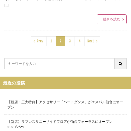
[…]
ペアウォッチ
ペッレモルビダ
ホワイトデー
ホワイトハウスコックス
ボディソープ
続きを読む
ボディピアス
ボールペン
ポップアップ
ポップアップシアター
ポップアップショップ
Prev
1
2
3
4
Next
ポップアップストア
ポーチ
マット
マツコの知らない世界
マドラス
マフラー
マルケラッド
マルヤマケイタ
マーチ・コレクション
マーブルロードおおまち
ミントネコ
ミンナパルコ
ムラサキスポーツ
最近の投稿
ムートンミニボストンバッグ
ムービングセール
メディストア
メンズ脱毛サロン
モコス
【新店・三大特典】アクセサリー「ハートダンス」がエスパル仙台にオー
モードオフ
ユナイテッドアローズ
プン
ユナイテッドアローズ仙台店
ユーエスジャンクマーケット
ヨシダカバン
【新店】ラブレスサニーサイドフロアが仙台フォーラスにオープン
2020/2/29
ヨンドシー
ヨーロッパ古着
ライブハウス