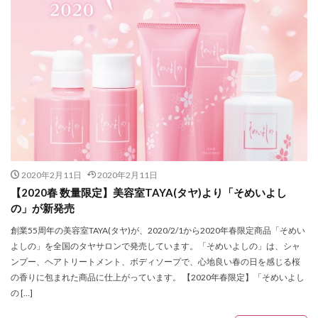
HOTEL GLAY
i my
IKEA
ISSEY MIYAKE MEN
JR仙台駅
JR東日本
JUSTIN DAVIS
K.T KIYOKO TAKASE
K.T キヨコ タカセ
KANEIRI Museum Shop6
kate spade new york
KEITAMARUYAMA
KISS
KLASSE14
kolme
Lafayette
LANVIN
LB POP-UP THEATER
LDH
LDH PERFECT AUDITION
Leather Lab. hi-hi
Lee
LeSportsac
Limited SHOP
LIMITEDSHOP
LOVELESS
LOVELESS Sunny Side Floor
2020年2月11日
2020年2月11日
【2020春 数量限定】美容室TAYA(タヤ)より「そめいよし
Lumpen Lulu
MARKERAD
MEDISTORE
の」が新発売
MiDiom
MINT NeKO
MOCOS
MOVIX仙台
創業55周年の美容室TAYA(タヤ)が、2020/2/1から2020年春限定商品「そめい
Ms.Belinda
n.number
NEW ERA
よしの」を全国のタヤサロンで発売しています。「そめいよしの」は、シャ
NEW ERA WORKOUT
OCEANUS
ORAKLASSICA
ンプー、ヘアトリートメント、ボディソープで、心地良い春の日を感じる桜
の香りに包まれた商品に仕上がっています。 【2020年春限定】「そめいよし
Orobianco
Otto pittock style
OVERSEAS
の […]
OZZ ONESTE
PARKER
Patagonia
PEAK&PINE