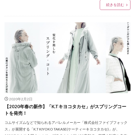
続きを読む
ビリー・アイリッシュ
ビームス
ビームス仙台
ピシェ アバハウス
ピレネックス
ピークアンドパイン
ピーナッツ
ファイナルセール
ファイナルツアー
ファッション
ファルファーレ
フィズ ビヨンド
フィフティーン
フィント
フォーリーブス
フラットヘッド
フラワーデコレーション
フラワーバレンタイン
フルオーダー
フーガ フーガ
ブティック
ブラックコムデギャルソン
ブランド買取販売ライフ
ブリコラージュ
ブレスレット
プラチナム
プランテーション
プリビレッジ
2020年2月2日
【2020年春の新作】「K.Tキヨコタカセ」がスプリングコー
プレミアムフライデー
プードゥドゥ
プーマ
トを発売！
ヘアトリートメント
ヘイト
コムサイズムなどで知られるアパレルメーカー「株式会社ファイブフォック
ヘレナ・クリステンセン
ヘンリーロンドン
ス」が展開する「K.T KIYOKO TAKASE(ケーティーキヨコタカセ)」が、
ベチバー＆ゴールデン バニラ コロン インテンス
ベース