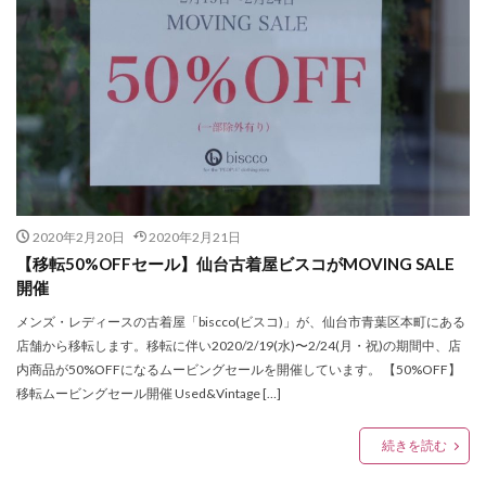
Buddy Lee
Bullet of FLASH
B印ヨシダ
Carya
CAST
chairmans
Citron
Clarks
COACH
COACHMENS
Columbia
CONOMi
CORNER
Crisp
DANSK
dazzlin
DEAR KISS
DEEN
DEEN池森秀一の365日そば三昧
DIGAWELL
Dorothy Little Happy
E BeanS仙台
E-comfort
Elevation5bykidsmart
elie
ETUDE BY E
EXILE
FACTORYZAZIE
farfalle
Fi.n.t
FIFTEEN
2020年2月20日
2020年2月21日
【移転50%OFFセール】仙台古着屋ビスコがMOVING SALE
fizz BEYOND
Flow Flow
four leaves
開催
FRASHPACKER
FREEDOM DAY
FUGA FUGA
メンズ・レディースの古着屋「biscco(ビスコ)」が、仙台市青葉区本町にある
G-SHOCK
GANG PARADE
GAP
glamaru
店舗から移転します。移転に伴い2020/2/19(水)〜2/24(月・祝)の期間中、店
GLAY
GREEN ROOM
GW-9400NFST
内商品が50%OFFになるムービングセールを開催しています。 【50%OFF】
Gショック
H&M
H&M仙台
HAIGHT
移転ムービングセール開催 Used&Vintage […]
Harriss
hartmann
Heartdance
続きを読む
HENRY LONDON
HMV
HooK SENDAI