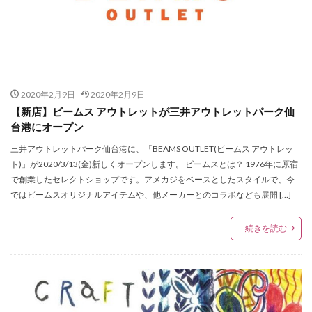
シンボルツリー
シークレットセール
ジャスティンデイビス仙台パルコ店
ジャズ
ジュエリー
ジュエリークラフトイカイ
ジュンク堂書店
2020年2月9日
2020年2月9日
ジョジョの奇妙な冒険 ダイヤモンドは砕けない
【新店】ビームス アウトレットが三井アウトレットパーク仙
ジョー マローン ロンドン
スクワット
台港にオープン
スターウォーズ
三井アウトレットパーク仙台港に、「BEAMS OUTLET(ビームス アウトレッ
スター・ウォーズ／スカイウォーカーの夜明け
ト)」が2020/3/13(金)新しくオープンします。 ビームスとは？ 1976年に原宿
ステーショナリー
ストロベリームーン〜灯火
で創業したセレクトショップです。アメカジをベースとしたスタイルで、今
ではビームスオリジナルアイテムや、他メーカーとのコラボなども展開 […]
ストーンアイランド
スヌーピー
スノードームツリー
スノーボード
続きを読む
スノーボードアウトレット
スパリゾートハワイアンズ
スパーム
スプリングデイズ
スポーツウェア
スミス
セインツ アンド シナーズ
セキスイハイムスーパーアリーナ
セミオーダー