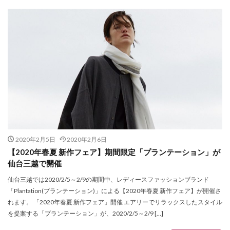
ネックレス
ノースフェイス
ハッピーバレンタインキャンペーン
ハラジュクジャック
ハリス
ハルサイフとハルカバン
ハワイアンズフェア
ハンドバッグ
ハンドメイドアクセサリー
ハンドメイドジュエリー
ハンドメイドリンク
ハートダンス
ハートマン
バオバオ イッセイ ミヤケ
バスケットボール
バックパックフェスタ
バッグ
バディ・リー
バレエシューズブランド
バレットオブフラッシュ
2020年2月5日
2020年2月6日
バレンタイン
バレンタインギフト
【2020年春夏 新作フェア】期間限定「プランテーション」が
仙台三越で開催
バレンタイン限定
パクスプエラ
パタゴニア
仙台三越では2020/2/5～2/9の期間中、レディースファッションブランド
パタゴニア中古
パタゴニア仙台
パタゴニア古着
「Plantation(プランテーション)」による【2020年春夏 新作フェア】が開催さ
パタゴニア定番
パタゴニア新品
パタゴニア最新
れます。 「2020年春夏 新作フェア」開催 エアリーでリラックスしたスタイル
パタゴニア直営店
パルコ
パルコ2
パー
を提案する「プランテーション」が、2020/2/5～2/9 […]
パーカー
ビショップ
ビスコ
ビックボス仙台