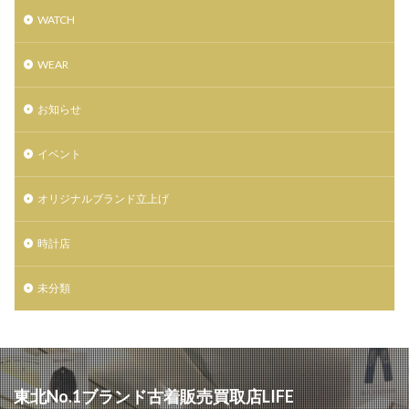
土屋鞄製造所
大レコードCD市
大谷 映美里
WATCH
天気の子
天然石
天珠
姉妹店
定休日
宮城県出身
家具
小説 天気の子
岩井俊二
WEAR
島田周彦
帽子屋Souhait
広瀬すず
広瀬学院
お知らせ
店舗移転
庵野秀明
復興支援
感謝祭
成人式
手帖
振袖
撮影会
数量限定
イベント
文具
新メンバー募集
新作
新入荷
新店
新店舗
新成人
新海誠監督
日本国内限定
オリジナルブランド立上げ
日本最大級の旅イベント
日本極東貿易
時計店
日本電産サンキョー
日立システムズホール仙台
時計
最大50%OFF
期間限定
未分類
期間限定HTBオフィシャルショップ
杜王町
東京2020オリンピック
東京2020大会オフィシャルショップ仙台店
東京女子流
東北出身
東北初
東北唯一
東急ハンズ仙台店
東北No.1ブランド古着販売買取店LIFE