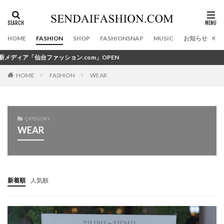
カテゴリー
HOME
FASHION
SHOP
FASHIONSNAP
MUSIC
お知らせ
.com」OPEN
タグ
100店舗目
FASHION
11th Anniversary
WEAR
2020初夢ライブ
HOME
2020年
20周年記念イベント
390円
3びきの子ねこ
40ct&525
47Brand
CATEGORY
47ブランド
4℃
5人
=LOVE
aibo
WEAR
ALICE and the PIRATES
Amavel
Amijed
Angel Heart
area omotesando
Ato1snow
Attara
AYANOKOJI
A・J・D ACCESSORIES
新着順
人気順
B Yohji Yamamoto
BABYTHE STARS SHINE BRIGHT
BackpackFESTA
BAO BAO ISSEY MIYAKE
BEAMS
BIG BOSS 仙台
biscco
Bricolage
Bshop