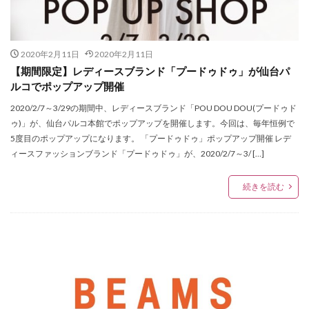
グリーンルーム
グループラン
グレイ
グローバルユニット
ケイトスペードニューヨーク
ケミカルリアクション
ケーティーキヨコタカセ
2020年2月11日
2020年2月11日
【期間限定】レディースブランド「プードゥドゥ」が仙台パ
ゲッターズ飯田
コムサコンフォート
ルコでポップアップ開催
コムサプラチナ
コラボ
コラボアイテム
2020/2/7～3/29の期間中、レディースブランド「POU DOU DOU(プードゥド
コラボ企画
コロンビア
コーチ
コーチメンズ
ゥ)」が、仙台パルコ本館でポップアップを開催します。今回は、毎年恒例で
コート
コーナー
ゴスペルライブ
サイン会
5度目のポップアップになります。 「プードゥドゥ」ポップアップ開催 レデ
ィースファッションブランド「プードゥドゥ」が、2020/2/7～3/ […]
サロン・ド・アルファード
サンキューマート
ザ ヤード
ザ リトルブルックリン ダイカンヤマ
続きを読む
ザ・グリーンターラ
ザ・ノースフェイス
ザ・モール仙台長町
シチズンレディースウォッチフェア
シックス
シトロン
シャイニング
シャレールヤハタ
シャンプー
シュプリーム
ショップアンドワンダーアエル
シリウス一番町
シンシアアンドアッシュ
シンプルセンス