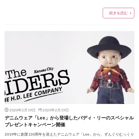
PEANUTS
PELLE MORBIDA
PICHE ABAHOUSE
Plantation
POP UP
POP UP SHOP
続きを読む
POUDOUDOU
PRIVILEGE
purr
PYRENEX
P・M・D・S
RANADEL
RockyRaccoon
Room-9
russet
S&S
SALON DE ALFURD
SAVE MY BAG
SENDAI MID STATION
ShuShuBell
SIMPLE SENSE
Sincere＆Ash
SIXX
SPERM
SQUAT
STAR WARS
strawberry moon
SWEET LOUNGE
SY32
TAKEO KIKUCHI
TAYA
TBCみやぎ手帖2020
THE BOYZ
The Green Tara
THE NORTH FACE
THE YARD
TiCTAC
titty&Co.
tk.TAKEO KIKUCHI
2020年2月19日
2020年2月19日
TOHOシネマズ仙台
TRICE
UNITED ARROWS
デニムウェア「Lee」から登場したバディ・リーのスペシャル
US JUNK MARKET
USA
WEGO
プレゼントキャンペーン開催
Welcome to Team G-SHOCK! Rui Hachimura
2019年に創業130周年を迎えたデニムウェア「Lee」から、ずんぐりむっくり