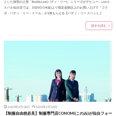
とした体型の人形「Buddy Lee(バディ・リー)」シリーズがデビュー。Leeエ
Whitehouse Cox Fair
WONDERXmas2019
スパル仙台店では、2020/2/14(金)より指定金額以上のお買い上げで「コラ
あいまい
あやの小路
いかい工芸
ボ・バディ・リー・ドール」が1体もらえる【バディ・リー スペシ […]
いぎなり東北産
いけもりしゅういち
いっきゅう
おおたにえみり
おかげさまフェア2020
続きを読む
おみくじキャンペーン
お年玉キャンペーン
お知らせ
がま口専門店
このみ
せんだいメディアテーク
そめいよしの
たけうちりき
ふりそでMODEウェディングボックス
ぶらんどーむ一番町
みちのく仙台ORI☆姫隊
るんぺんるる
アイくるガールズ
アイドル
アイドルライブ
アイボ
アウトドアウェア
アウトレット
アクセサリー
アクセサリーフェア
アジェデアクセサリーズ
アッタラ
アナと雪の女王2
アマベル
アミジェダ
2020年2月18日
2020年2月18日
アメカジ
アリーナツアー
アルバムリリース
【制服自由校必見】制服専門店CONOMi(このみ)が仙台フォー