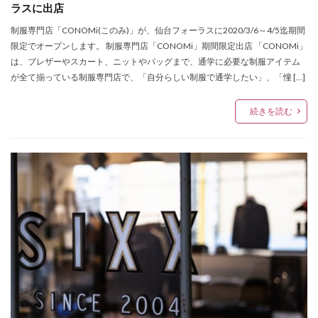
ラスに出店
アンバサダー
イケア
イケア仙台
イコールラブ
イタリア
イッセイ ミヤケ メン
制服専門店「CONOMi(このみ)」が、仙台フォーラスに2020/3/6～4/5迄期間
限定でオープンします。 制服専門店「CONOMi」期間限定出店 「CONOMi」
イベント応募券
イベント情報
インク
は、ブレザーやスカート、ニットやバッグまで、通学に必要な制服アイテム
インスタグラム
イーコンフォート
が全て揃っている制服専門店で、「自分らしい制服で通学したい」、「憧 […]
イービーンズ仙台
ウィゴー
ウィンターセール
続きを読む
ウィンターファッションバーゲン
ウィンターラストオフセール
ウォッチン！みやぎ
ウォレット
エスパルスクエア
エスパル仙台
エスパル仙台店
エスパル仙台本館
エスパル仙台東館
エチュードバイイー
エヌナンバー
エリー
エレベーションファイブ バイ キッズマート
エンジェルハート
オシアナス
オッズオネスト
オットー ピトックスタイル
オフィシャルショップ
オラクラシカ
オルゴール
オルフェウス