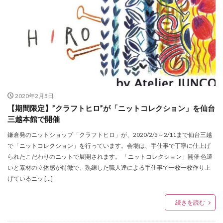
セルバ
セレクトショップ
セーブマイバッグ
セール
ゼビオアリーナ仙台
ソックス
ソニーストア銀座
タイムウィルテル
タオル美術館
タケオキクチ
タピオ
タヤ
タワーレコード
ダズリン
ダニエル ウェリントン
ダンスク
チコちゃん
チコちゃんに叱られる
2020年2月5日
チコちゃんに叱られる 仙台祭り
チックタック
【期間限定】”クラフトヒロ”が「ニットコレクション」を仙台
チャンネルはそのまま
チャンネルはそのまま！Blu-ray
三越本館で開催
チョコレート
ティティーアンドコー
鎌倉発のニットショップ「クラフトヒロ」が、2020/2/5～2/11まで仙台三越
ティーケー タケオキクチ
ディガウェル
で「ニットコレクション」を行っています。会場は、手仕事で丁寧に仕上げ
られたこだわりのニットで展開されます。 「ニットコレクション」開催 色遣
ディスクユニオン
ディスプレイコンテスト
いと素材の立体感が特徴で、熟練した職人達による手仕事で一枚一枚作り上
ディールデザイン
ディーン
デザイナー
げているニッ […]
デニム
トートバッグ
ドクター・スリープ
続きを読む
ドボイズ
ナイトセール
ニット
ニットフェア
ニューエラ
ニューエラワークアウト
ニューヨーク