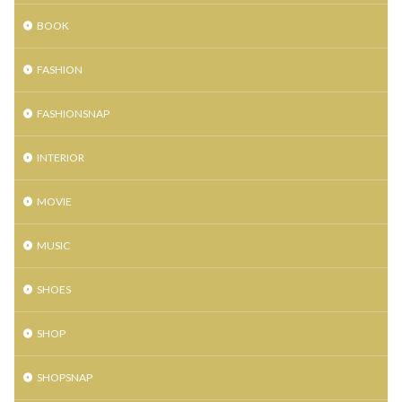
仙台HooK
仙台TR店
仙台イービーンズ
BOOK
仙台イービーンズ店
仙台クラブジャンクボックス
FASHION
仙台トラストシティ
仙台パルコ
仙台パルコ2
仙台パルコ店
仙台パルコ本館
仙台フォーラス
FASHIONSNAP
仙台フック
仙台ロフト
仙台三越
INTERIOR
仙台三越定禅寺通り館
仙台三越本館
仙台初売り
仙台古着
仙台古着屋
仙台市消防局
MOVIE
仙台市青年文化センター
仙台市青葉区大町
仙台文具MEETS
仙台泉プレミアムアウトレット
MUSIC
仙台藤崎
仙台藤崎一番町館
仙台藤崎本館
SHOES
仙台駅
令和初
佐藤公隆
先行ショッピングイベント
八村塁
写真集
SHOP
別注モデル
制服専門店
力祭
双子
古着屋
喜久屋書店仙台店
土屋鞄製作所
SHOPSNAP