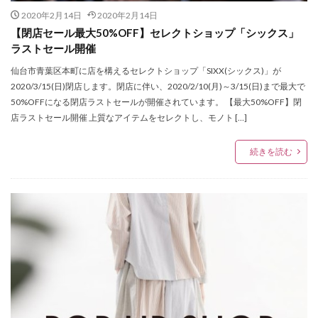
オロビアンコ
オーダースニーカー
オーディション
2020年2月14日
2020年2月14日
オートマチック スポーツ コレクション
オープン
【閉店セール最大50%OFF】セレクトショップ「シックス」
ラストセール開催
カシオ
カネイリミュージアムショップ6
仙台市青葉区本町に店を構えるセレクトショップ「SIXX(シックス)」が
カルティエ
カルティエ ブライダル セレブレーション
2020/3/15(日)閉店します。閉店に伴い、2020/2/10(月)～3/15(日)まで最大で
カルティエブティック仙台藤崎
キャスト
50%OFFになる閉店ラストセールが開催されています。 【最大50%OFF】閉
キャトル・セゾン仙台
キャラクターズショップ
店ラストセール開催 上質なアイテムをセレクトし、モノト […]
キョエちゃん
キーケース
ギター
続きを読む
ギフトフェア
ギャングパレード
クラスフォーティーン
クラックス仙台
クラフトヒロ
クラークス
クリスプ
クリスマスアイテム
クリスマスイベント
クリスマスギフトフェア
クリスマスコンサート
クリスマスセール
クリスマスフェア
クリスロード店
クリーンテックス・ジャパン
グッズ
グラマル
グランドセイコーフェア