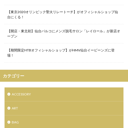
ラシット
ラストセール
ラストレター
【東京2020オリンピック聖火リレートーチ】がオフィシャルショップ仙
ラッピング
ラナデル
ラファイエット
台にくる！
ラブレス
ラブレスサニーサイドフロア
【開店・東北初】仙台パルコにメンズ脱毛サロン「レイロール」が新店オ
ララガーデン長町
ランバン
リフレクション
ープン
リー
ルトリオ アバハウス
ルンペンルル
【期間限定HTBオフィシャルショップ】がHMV仙台イービーンズに登
ルームナイン
レイロール
レザージャケット
場！
レザーバッグ
レザーラボハイハイ
レスポートサック
レディース古着
カテゴリー
ロジャー大葉のラジオな気分
ロッキーラクーン
ロリータ
ロレックス
ワークショップ
ヴァンドーム青山
ヴィンテージ
万年筆
ACCESSORY
三井アウトレットパーク仙台港
三井アウトレット仙台港
ART
三越伊勢丹
下妻物語
世界限定2000本
中古レコード市
丸善仙台アエル店
丸山敬太
BAG
交流イベント
仙台
仙台CLUB JUNK BOX