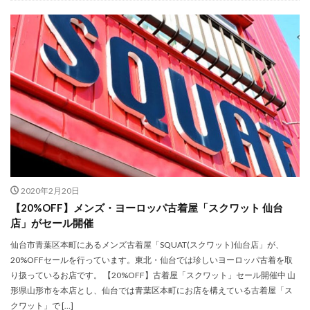
HOTEL GLAY
i my
IKEA
ISSEY MIYAKE MEN
JR仙台駅
JR東日本
JUSTIN DAVIS
K.T KIYOKO TAKASE
K.T キヨコ タカセ
KANEIRI Museum Shop6
kate spade new york
KEITAMARUYAMA
KISS
KLASSE14
kolme
Lafayette
LANVIN
LB POP-UP THEATER
LDH
LDH PERFECT AUDITION
Leather Lab. hi-hi
Lee
LeSportsac
Limited SHOP
LIMITEDSHOP
LOVELESS
LOVELESS Sunny Side Floor
Lumpen Lulu
MARKERAD
MEDISTORE
2020年2月20日
【20%OFF】メンズ・ヨーロッパ古着屋「スクワット 仙台
MiDiom
MINT NeKO
MOCOS
MOVIX仙台
店」がセール開催
Ms.Belinda
n.number
NEW ERA
仙台市青葉区本町にあるメンズ古着屋「SQUAT(スクワット)仙台店」が、
NEW ERA WORKOUT
OCEANUS
ORAKLASSICA
20%OFFセールを行っています。東北・仙台では珍しいヨーロッパ古着を取
Orobianco
Otto pittock style
OVERSEAS
り扱っているお店です。 【20%OFF】古着屋「スクワット」セール開催中 山
形県山形市を本店とし、仙台では青葉区本町にお店を構えている古着屋「ス
OZZ ONESTE
PARKER
Patagonia
PEAK&PINE
クワット」で […]