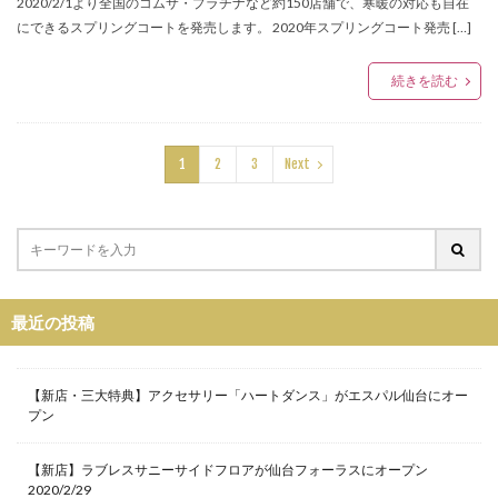
2020/2/1より全国のコムサ・プラチナなど約150店舗で、寒暖の対応も自在
ペアウォッチ
ペッレモルビダ
ホワイトデー
にできるスプリングコートを発売します。 2020年スプリングコート発売 […]
ホワイトハウスコックス
ボディソープ
続きを読む
ボディピアス
ボールペン
ポップアップ
ポップアップシアター
ポップアップショップ
ポップアップストア
ポーチ
マット
1
2
3
Next
マツコの知らない世界
マドラス
マフラー
マルケラッド
マルヤマケイタ
マーチ・コレクション
マーブルロードおおまち
ミントネコ
ミンナパルコ
ムラサキスポーツ
最近の投稿
ムートンミニボストンバッグ
ムービングセール
メディストア
メンズ脱毛サロン
モコス
モードオフ
ユナイテッドアローズ
【新店・三大特典】アクセサリー「ハートダンス」がエスパル仙台にオー
プン
ユナイテッドアローズ仙台店
ユーエスジャンクマーケット
ヨシダカバン
【新店】ラブレスサニーサイドフロアが仙台フォーラスにオープン
2020/2/29
ヨンドシー
ヨーロッパ古着
ライブハウス