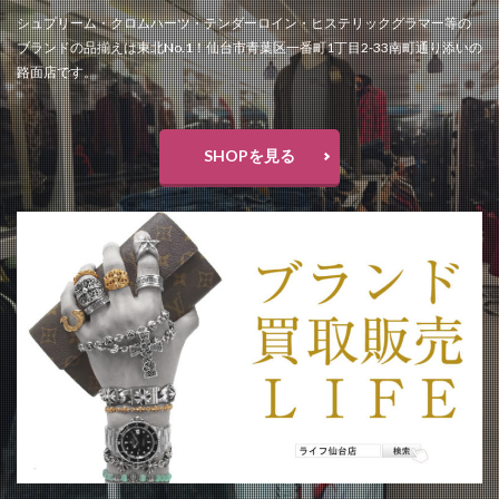
東映アニメーション
松たか子
森七菜
シュプリーム・クロムハーツ・テンダーロイン・ヒステリックグラマー等の
横浜流星
水曜どうでしょう
ブランドの品揃えは東北No.1！仙台市青葉区一番町1丁目2-33南町通り添いの
水曜どうでしょう第29弾原付日本列島制覇
水着
路面店です。
江戸切子
池森秀一
深田恭子
渡辺直美
猫
発売記念イベント
直営店
着物
SHOPを見る
神木隆之介
福山雅治
福袋
秋のリニューアル
移転
童具店・仙台
竹久夢二
竹内力
粟津ちひろ
緊急消防援助隊
美容室
羽生結弦選手
聖火リレートーチ
腕時計
花
花京院シルバーセンター
荒木飛呂彦
菅原靴店仙台店
藤崎百貨店
解散
鈴木まりあ
鈴木みな
銅賞
錦ケ丘ヒルサイドモール
鎌倉
閉店
閉店セール
開店
限定
限定アイテム
雑貨
雑貨フェア
革かばん
革小物
靴
靴下
香水