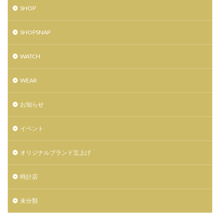
SHOP
ネックレス
ノースフェイス
ハッピーバレンタインキャンペーン
ハラジュクジャック
SHOPSNAP
ハリス
ハルサイフとハルカバン
ハワイアンズフェア
ハンドバッグ
WATCH
ハンドメイドアクセサリー
ハンドメイドジュエリー
WEAR
ハンドメイドリンク
ハートダンス
ハートマン
バオバオ イッセイ ミヤケ
バスケットボール
お知らせ
バックパックフェスタ
バッグ
バディ・リー
バレエシューズブランド
バレットオブフラッシュ
イベント
バレンタイン
バレンタインギフト
オリジナルブランド立上げ
バレンタイン限定
パクスプエラ
パタゴニア
パタゴニア中古
パタゴニア仙台
パタゴニア古着
時計店
パタゴニア定番
パタゴニア新品
パタゴニア最新
未分類
パタゴニア直営店
パルコ
パルコ2
パー
パーカー
ビショップ
ビスコ
ビックボス仙台