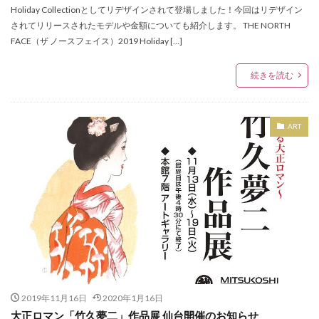
アンバサダー
イケア
イケア仙台
Holiday Collectionとしてリデザインされて登場しました！今回はリデザイン
されてリリースされたモデルや金額についても紹介します。 THE NORTH
イコールラブ
イタリア
イッセイ ミヤケ メン
FACE（ザ ノースフェイス）2019 Holiday […]
イベント応募券
イベント情報
インク
インスタグラム
イーコンフォート
続きを読む
イービーンズ仙台
ウィゴー
ウィンターセール
ウィンターファッションバーゲン
ART
ウィンターラストオフセール
ウォッチン！みやぎ
ウォレット
エスパルスクエア
エスパル仙台
エスパル仙台店
エスパル仙台本館
エスパル仙台東館
エチュードバイイー
エヌナンバー
エリー
エレベーションファイブ バイ キッズマート
エンジェルハート
オシアナス
オッズオネスト
オットー ピトックスタイル
オフィシャルショップ
2019年11月16日
2020年1月16日
オラクラシカ
オルゴール
オルフェウス
大正ロマン「竹久夢二」作品展 仙台開催のお知らせ