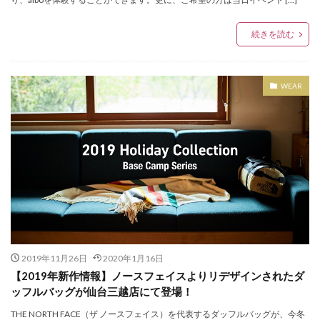
Whitehouse Cox Fair
WONDERXmas2019
あいまい
あやの小路
いかい工芸
続きを読む
いぎなり東北産
いけもりしゅういち
いっきゅう
おおたにえみり
おかげさまフェア2020
WEAR
おみくじキャンペーン
お年玉キャンペーン
お知らせ
がま口専門店
このみ
せんだいメディアテーク
そめいよしの
たけうちりき
ふりそでMODEウェディングボックス
ぶらんどーむ一番町
みちのく仙台ORI☆姫隊
るんぺんるる
アイくるガールズ
アイドル
アイドルライブ
アイボ
アウトドアウェア
アウトレット
アクセサリー
アクセサリーフェア
2019年11月26日
2020年1月16日
アジェデアクセサリーズ
アッタラ
【2019年新作情報】ノースフェイスよりリデザインされたダ
アナと雪の女王2
アマベル
アミジェダ
ッフルバッグが仙台三越店にて登場！
アメカジ
アリーナツアー
アルバムリリース
THE NORTH FACE（ザ ノースフェイス）を代表するダッフルバッグが、今冬