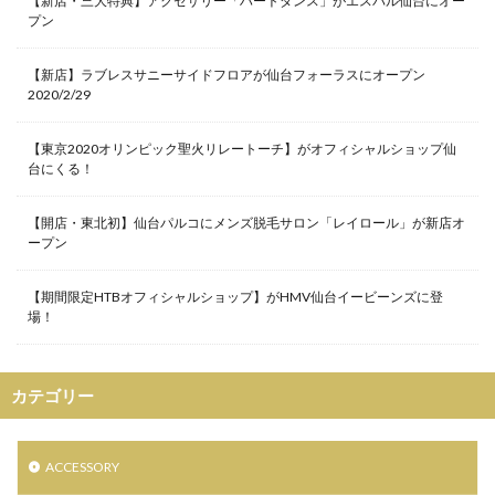
【新店・三大特典】アクセサリー「ハートダンス」がエスパル仙台にオー
シンボルツリー
シークレットセール
プン
ジャスティンデイビス仙台パルコ店
ジャズ
【新店】ラブレスサニーサイドフロアが仙台フォーラスにオープン
ジュエリー
ジュエリークラフトイカイ
2020/2/29
ジュンク堂書店
【東京2020オリンピック聖火リレートーチ】がオフィシャルショップ仙
ジョジョの奇妙な冒険 ダイヤモンドは砕けない
台にくる！
ジョー マローン ロンドン
スクワット
スターウォーズ
【開店・東北初】仙台パルコにメンズ脱毛サロン「レイロール」が新店オ
ープン
スター・ウォーズ／スカイウォーカーの夜明け
ステーショナリー
ストロベリームーン〜灯火
【期間限定HTBオフィシャルショップ】がHMV仙台イービーンズに登
場！
ストーンアイランド
スヌーピー
スノードームツリー
スノーボード
スノーボードアウトレット
スパリゾートハワイアンズ
カテゴリー
スパーム
スプリングデイズ
スポーツウェア
スミス
セインツ アンド シナーズ
ACCESSORY
セキスイハイムスーパーアリーナ
セミオーダー