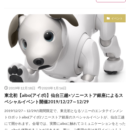
PEANUTS
PELLE MORBIDA
PICHE ABAHOUSE
羽生結弦選手
聖火リレートーチ
腕時計
花
Plantation
POP UP
POP UP SHOP
花京院シルバーセンター
荒木飛呂彦
イベント
POUDOUDOU
PRIVILEGE
purr
PYRENEX
菅原靴店仙台店
藤崎百貨店
解散
鈴木まりあ
P・M・D・S
RANADEL
RockyRaccoon
鈴木みな
銅賞
錦ケ丘ヒルサイドモール
鎌倉
Room-9
russet
S&S
SALON DE ALFURD
閉店
閉店セール
開店
限定
SAVE MY BAG
SENDAI MID STATION
ShuShuBell
限定アイテム
雑貨
雑貨フェア
革かばん
SIMPLE SENSE
Sincere＆Ash
SIXX
SPERM
革小物
靴
靴下
香水
SQUAT
STAR WARS
strawberry moon
SWEET LOUNGE
SY32
TAKEO KIKUCHI
検索
TAYA
TBCみやぎ手帖2020
THE BOYZ
2019年12月18日
2020年1月16日
The Green Tara
THE NORTH FACE
THE YARD
東北初【aibo(アイボ)】仙台三越×ソニーストア銀座によるス
TiCTAC
titty&Co.
tk.TAKEO KIKUCHI
ペシャルイベント開催2019/12/27～12/29
TOHOシネマズ仙台
TRICE
UNITED ARROWS
2019/12/27～12/29の期間限定で、東北初となるソニーのエンタテインメン
US JUNK MARKET
USA
WEGO
トロボットaibo(アイボ)ソニーストア銀座のスペシャルイベントが、仙台三越
にて開かれます。会場では、実際にaiboに触れてコミュニケーションをとった
Welcome to Team G-SHOCK! Rui Hachimura
り、aiboを体験することができます。更に、ご希望の方は当日イベント […]