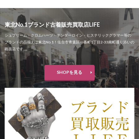
ビリー・アイリッシュ
ビームス
ビームス仙台
ピシェ アバハウス
ピレネックス
東北No.1ブランド古着販売買取店LIFE
ピークアンドパイン
ピーナッツ
ファイナルセール
ファイナルツアー
ファッション
ファルファーレ
シュプリーム・クロムハーツ・テンダーロイン・ヒステリックグラマー等の
ブランドの品揃えは東北No.1！仙台市青葉区一番町1丁目2-33南町通り添いの
フィズ ビヨンド
フィフティーン
フィント
路面店です。
フォーリーブス
フラットヘッド
フラワーデコレーション
フラワーバレンタイン
SHOPを見る
フルオーダー
フーガ フーガ
ブティック
ブラックコムデギャルソン
ブランド買取販売ライフ
ブリコラージュ
ブレスレット
プラチナム
プランテーション
プリビレッジ
プレミアムフライデー
プードゥドゥ
プーマ
ヘアトリートメント
ヘイト
ヘレナ・クリステンセン
ヘンリーロンドン
ベチバー＆ゴールデン バニラ コロン インテンス
ベース