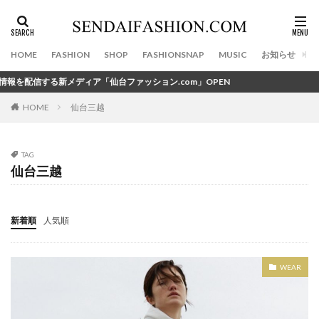
レスポートサック
レディース古着
カテゴリー
ロジャー大葉のラジオな気分
ロッキーラクーン
ロリータ
ロレックス
ワークショップ
HOME
FASHION
SHOP
FASHIONSNAP
MUSIC
お知らせ
ヴァンドーム青山
ヴィンテージ
万年筆
新メディア「仙台ファッション.com」OPEN
タグ
三井アウトレットパーク仙台港
三井アウトレット仙台港
100店舗目
仙台三越
11th Anniversary
2020初夢ライブ
HOME
三越伊勢丹
下妻物語
世界限定2000本
2020年
20周年記念イベント
390円
中古レコード市
丸善仙台アエル店
丸山敬太
3びきの子ねこ
40ct&525
47Brand
TAG
交流イベント
仙台
仙台CLUB JUNK BOX
仙台三越
47ブランド
4℃
5人
=LOVE
aibo
仙台HooK
仙台TR店
仙台イービーンズ
ALICE and the PIRATES
Amavel
Amijed
仙台イービーンズ店
仙台クラブジャンクボックス
Angel Heart
area omotesando
Ato1snow
新着順
人気順
仙台トラストシティ
仙台パルコ
仙台パルコ2
Attara
AYANOKOJI
A・J・D ACCESSORIES
仙台パルコ店
仙台パルコ本館
仙台フォーラス
B Yohji Yamamoto
BABYTHE STARS SHINE BRIGHT
仙台フック
仙台ロフト
仙台三越
WEAR
BackpackFESTA
BAO BAO ISSEY MIYAKE
BEAMS
仙台三越定禅寺通り館
仙台三越本館
仙台初売り
BIG BOSS 仙台
biscco
Bricolage
Bshop
仙台古着
仙台古着屋
仙台市消防局