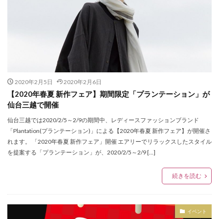
Buddy Lee
Bullet of FLASH
B印ヨシダ
Carya
仙台市青年文化センター
仙台市青葉区大町
CAST
chairmans
Citron
Clarks
COACH
仙台文具MEETS
仙台泉プレミアムアウトレット
COACHMENS
Columbia
CONOMi
CORNER
仙台藤崎
仙台藤崎一番町館
仙台藤崎本館
Crisp
DANSK
dazzlin
DEAR KISS
DEEN
仙台駅
令和初
佐藤公隆
DEEN池森秀一の365日そば三昧
DIGAWELL
先行ショッピングイベント
八村塁
写真集
Dorothy Little Happy
E BeanS仙台
E-comfort
別注モデル
制服専門店
力祭
双子
2020年2月5日
2020年2月6日
Elevation5bykidsmart
elie
ETUDE BY E
EXILE
【2020年春夏 新作フェア】期間限定「プランテーション」が
古着屋
喜久屋書店仙台店
土屋鞄製作所
FACTORYZAZIE
farfalle
Fi.n.t
FIFTEEN
仙台三越で開催
土屋鞄製造所
大レコードCD市
大谷 映美里
fizz BEYOND
Flow Flow
four leaves
仙台三越では2020/2/5～2/9の期間中、レディースファッションブランド
天気の子
天然石
天珠
姉妹店
定休日
「Plantation(プランテーション)」による【2020年春夏 新作フェア】が開催さ
FRASHPACKER
FREEDOM DAY
FUGA FUGA
宮城県出身
家具
小説 天気の子
岩井俊二
れます。 「2020年春夏 新作フェア」開催 エアリーでリラックスしたスタイル
G-SHOCK
GANG PARADE
GAP
glamaru
を提案する「プランテーション」が、2020/2/5～2/9 […]
島田周彦
帽子屋Souhait
広瀬すず
広瀬学院
GLAY
GREEN ROOM
GW-9400NFST
店舗移転
庵野秀明
復興支援
感謝祭
続きを読む
Gショック
H&M
H&M仙台
HAIGHT
成人式
手帖
振袖
撮影会
数量限定
Harriss
hartmann
Heartdance
文具
新メンバー募集
新作
新入荷
新店
HENRY LONDON
HMV
HooK SENDAI
イベント
新店舗
新成人
新海誠監督
日本国内限定