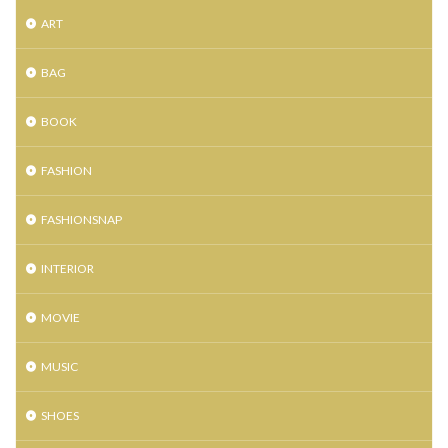
セルバ
セレクトショップ
セーブマイバッグ
ART
セール
ゼビオアリーナ仙台
ソックス
BAG
ソニーストア銀座
タイムウィルテル
タオル美術館
タケオキクチ
タピオ
タヤ
タワーレコード
BOOK
ダズリン
ダニエル ウェリントン
ダンスク
チコちゃん
チコちゃんに叱られる
FASHION
チコちゃんに叱られる 仙台祭り
チックタック
FASHIONSNAP
チャンネルはそのまま
チャンネルはそのまま！Blu-ray
チョコレート
ティティーアンドコー
INTERIOR
ティーケー タケオキクチ
ディガウェル
MOVIE
ディスクユニオン
ディスプレイコンテスト
ディールデザイン
ディーン
デザイナー
MUSIC
デニム
トートバッグ
ドクター・スリープ
ドボイズ
ナイトセール
ニット
ニットフェア
SHOES
ニューエラ
ニューエラワークアウト
ニューヨーク