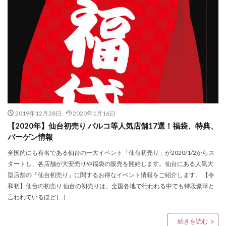
HOTEL GLAY
i my
IKEA
ISSEY MIYAKE MEN
日本最大級の旅イベント
日本極東貿易
JR仙台駅
JR東日本
JUSTIN DAVIS
日本電産サンキョー
日立システムズホール仙台
K.T KIYOKO TAKASE
K.T キヨコ タカセ
時計
最大50%OFF
期間限定
KANEIRI Museum Shop6
kate spade new york
期間限定HTBオフィシャルショップ
杜王町
KEITAMARUYAMA
KISS
KLASSE14
kolme
東京2020オリンピック
Lafayette
LANVIN
LB POP-UP THEATER
LDH
東京2020大会オフィシャルショップ仙台店
東京女子流
LDH PERFECT AUDITION
Leather Lab. hi-hi
Lee
東北出身
東北初
東北唯一
東急ハンズ仙台店
LeSportsac
Limited SHOP
LIMITEDSHOP
東映アニメーション
松たか子
森七菜
2019年12月28日
2020年1月16日
LOVELESS
LOVELESS Sunny Side Floor
【2020年】仙台初売り パルコ等人気店舗17選！福袋、特典、
横浜流星
水曜どうでしょう
バーゲン情報
Lumpen Lulu
MARKERAD
MEDISTORE
水曜どうでしょう第29弾原付日本列島制覇
水着
全国的にも有名である仙台の一大イベント「仙台初売り」が2020/1/2からス
MiDiom
MINT NeKO
MOCOS
MOVIX仙台
江戸切子
池森秀一
深田恭子
渡辺直美
タートし、各店舗が大安売りや福袋の販売を開始します。仙台にある人気大
Ms.Belinda
n.number
NEW ERA
猫
発売記念イベント
直営店
着物
型店舗の「仙台初売り」に関するお得なイベント情報をご紹介します。 【令
NEW ERA WORKOUT
OCEANUS
ORAKLASSICA
和初】仙台の初売り 仙台の初売りは、全国各地で行われる中でも特段豪華と
神木隆之介
福山雅治
福袋
秋のリニューアル
言われているほど […]
Orobianco
Otto pittock style
OVERSEAS
移転
童具店・仙台
竹久夢二
竹内力
OZZ ONESTE
PARKER
Patagonia
PEAK&PINE
粟津ちひろ
緊急消防援助隊
美容室
続きを読む