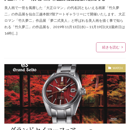
オロビアンコ
オーダースニーカー
オーディション
美人画で一世を風靡した「大正ロマン」の代名詞ともいえる画家「竹久夢
オートマチック スポーツ コレクション
オープン
二」の作品展を仙台三越本館7階アートギャラリーにて開催いたします。 大正
ロマン「竹久夢二」作品展 「夢二式美人」と呼ばれる美人画を描く事で知ら
カシオ
カネイリミュージアムショップ6
れる「竹久夢二」の作品展を、2019年11月13日(水)～11月19日(火)(最終日は
カルティエ
カルティエ ブライダル セレブレーション
16時 […]
カルティエブティック仙台藤崎
キャスト
続きを読む
キャトル・セゾン仙台
キャラクターズショップ
キョエちゃん
キーケース
ギター
ギフトフェア
ギャングパレード
WATCH
クラスフォーティーン
クラックス仙台
クラフトヒロ
クラークス
クリスプ
クリスマスアイテム
クリスマスイベント
クリスマスギフトフェア
クリスマスコンサート
クリスマスセール
クリスマスフェア
クリスロード店
クリーンテックス・ジャパン
グッズ
グラマル
グランドセイコーフェア