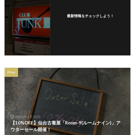
シンボルツリー
シークレットセール
ジャスティンデイビス仙台パルコ店
ジャズ
最新情報をチェックしよう！
ジュエリー
ジュエリークラフトイカイ
ジュンク堂書店
ジョジョの奇妙な冒険 ダイヤモンドは砕けない
ジョー マローン ロンドン
スクワット
スターウォーズ
スター・ウォーズ／スカイウォーカーの夜明け
Prev
ステーショナリー
ストロベリームーン〜灯火
ストーンアイランド
スヌーピー
スノードームツリー
スノーボード
スノーボードアウトレット
スパリゾートハワイアンズ
スパーム
スプリングデイズ
スポーツウェア
2020年1月12日
【10%OFF】仙台古着屋「Room-9(ルームナイン)」ア
スミス
セインツ アンド シナーズ
ウターセール開催！
セキスイハイムスーパーアリーナ
セミオーダー