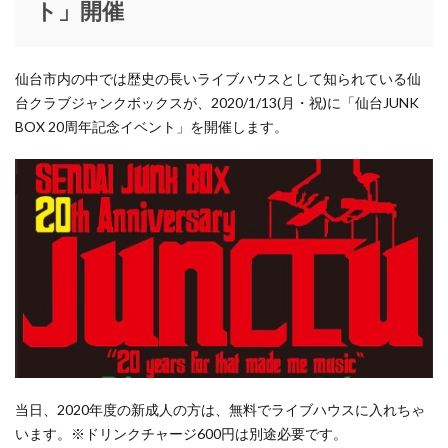
20周
ト」開催
HOTEL GLAY
i my
IKEA
ISSEY MIYAKE MEN
年記
JR仙台駅
JR東日本
JUSTIN DAVIS
念イ
ベン
K.T KIYOKO TAKASE
K.T キヨコ タカセ
仙台市内の中では歴史の長いライブハウスとして知られている仙
ト」
KANEIRI Museum Shop6
kate spade new york
台クラブジャンクボックスが、2020/1/13(月・祝)に「仙台JUNK
開催
KEITAMARUYAMA
KISS
KLASSE14
kolme
BOX 20周年記念イベント」を開催します。
2
Lafayette
LANVIN
LB POP-UP THEATER
LDH
仙台
LDH PERFECT AUDITION
Leather Lab. hi-hi
Lee
CLUB
JUNK
LeSportsac
Limited SHOP
LIMITEDSHOP
BOX
LOVELESS
LOVELESS Sunny Side Floor
ライ
ブハ
Lumpen Lulu
MARKERAD
MEDISTORE
ウス
MiDiom
MINT NeKO
MOCOS
MOVIX仙台
情報
Ms.Belinda
n.number
NEW ERA
3
NEW ERA WORKOUT
OCEANUS
ORAKLASSICA
まと
め
Orobianco
Otto pittock style
OVERSEAS
当日、2020年度の新成人の方は、無料でライブハウスに入れちゃ
OZZ ONESTE
PARKER
Patagonia
PEAK&PINE
います。※ドリンクチャージ600円は別途必要です。