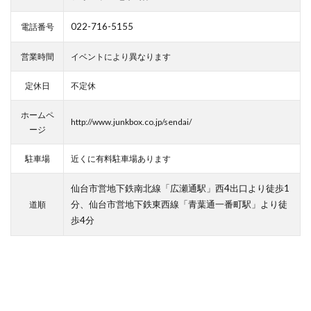
アンバサダー
イケア
イケア仙台
022-716-5155
電話番号
イコールラブ
イタリア
イッセイ ミヤケ メン
イベント応募券
イベント情報
インク
営業時間
イベントにより異なります
インスタグラム
イーコンフォート
定休日
不定休
イービーンズ仙台
ウィゴー
ウィンターセール
ウィンターファッションバーゲン
ホームペ
http://www.junkbox.co.jp/sendai/
ージ
ウィンターラストオフセール
ウォッチン！みやぎ
ウォレット
エスパルスクエア
エスパル仙台
駐車場
近くに有料駐車場あります
エスパル仙台店
エスパル仙台本館
仙台市営地下鉄南北線「広瀬通駅」西4出口より徒歩1
エスパル仙台東館
エチュードバイイー
分、仙台市営地下鉄東西線「青葉通一番町駅」より徒
道順
エヌナンバー
エリー
歩4分
エレベーションファイブ バイ キッズマート
エンジェルハート
オシアナス
オッズオネスト
オットー ピトックスタイル
オフィシャルショップ
オラクラシカ
オルゴール
オルフェウス