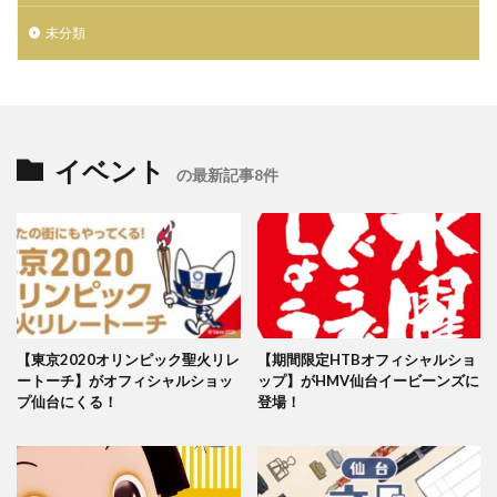
土屋鞄製造所
大レコードCD市
大谷 映美里
未分類
天気の子
天然石
天珠
姉妹店
定休日
宮城県出身
家具
小説 天気の子
岩井俊二
島田周彦
帽子屋Souhait
広瀬すず
広瀬学院
店舗移転
庵野秀明
復興支援
感謝祭
イベント
成人式
手帖
振袖
撮影会
数量限定
の最新記事8件
文具
新メンバー募集
新作
新入荷
新店
新店舗
新成人
新海誠監督
日本国内限定
日本最大級の旅イベント
日本極東貿易
日本電産サンキョー
日立システムズホール仙台
時計
最大50%OFF
期間限定
【東京2020オリンピック聖火リレ
【期間限定HTBオフィシャルショ
期間限定HTBオフィシャルショップ
杜王町
ートーチ】がオフィシャルショッ
ップ】がHMV仙台イービーンズに
東京2020オリンピック
プ仙台にくる！
登場！
東京2020大会オフィシャルショップ仙台店
東京女子流
東北出身
東北初
東北唯一
東急ハンズ仙台店