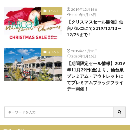
ビリー・アイリッシュ
ビームス
ビームス仙台
2019年12月16日
イベント
2020年1月16日
ピシェ アバハウス
ピレネックス
【クリスマスセール開催】仙
ピークアンドパイン
ピーナッツ
ファイナルセール
台パルコにて2019/12/13～
ファイナルツアー
ファッション
ファルファーレ
12/25まで！
フィズ ビヨンド
フィフティーン
フィント
フォーリーブス
フラットヘッド
2019年11月28日
イベント
2020年1月16日
フラワーデコレーション
フラワーバレンタイン
【期間限定セール情報】2019
フルオーダー
フーガ フーガ
ブティック
年11月29日(金)より、仙台泉
プレミアム・アウトレットに
ブラックコムデギャルソン
ブランド買取販売ライフ
てプレミアムブラックフライ
ブリコラージュ
ブレスレット
プラチナム
デー開催！
プランテーション
プリビレッジ
プレミアムフライデー
プードゥドゥ
プーマ
ヘアトリートメント
ヘイト
ヘレナ・クリステンセン
ヘンリーロンドン
ベチバー＆ゴールデン バニラ コロン インテンス
ベース