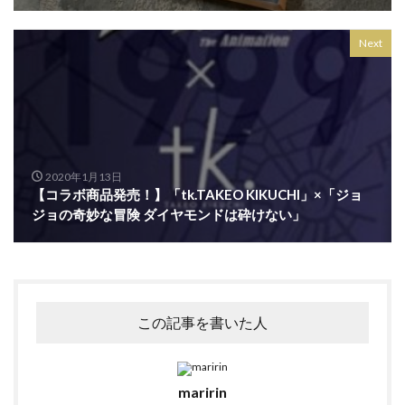
セルバ
セレクトショップ
セーブマイバッグ
Next
セール
ゼビオアリーナ仙台
ソックス
ソニーストア銀座
タイムウィルテル
タオル美術館
タケオキクチ
タピオ
タヤ
タワーレコード
ダズリン
ダニエル ウェリントン
ダンスク
チコちゃん
チコちゃんに叱られる
2020年1月13日
チコちゃんに叱られる 仙台祭り
チックタック
【コラボ商品発売！】「tk.TAKEO KIKUCHI」×「ジョ
チャンネルはそのまま
チャンネルはそのまま！Blu-ray
ジョの奇妙な冒険 ダイヤモンドは砕けない」
チョコレート
ティティーアンドコー
ティーケー タケオキクチ
ディガウェル
ディスクユニオン
ディスプレイコンテスト
ディールデザイン
ディーン
デザイナー
この記事を書いた人
デニム
トートバッグ
ドクター・スリープ
ドボイズ
ナイトセール
ニット
ニットフェア
maririn
ニューエラ
ニューエラワークアウト
ニューヨーク