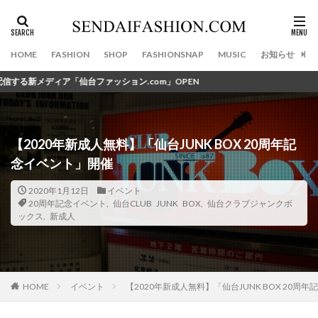
カテゴリー
HOME
FASHION
SHOP
FASHIONSNAP
MUSIC
お知らせ
台ファッション.com」OPEN
タグ
100店舗目
11th Anniversary
2020初夢ライブ
2020年
20周年記念イベント
390円
【2020年新成人無料】「仙台JUNK BOX 20周年記
3びきの子ねこ
40ct&525
47Brand
念イベント」開催
47ブランド
4℃
5人
=LOVE
aibo
2020年1月12日
イベント
ALICE and the PIRATES
Amavel
Amijed
20周年記念イベント
,
仙台CLUB JUNK BOX
,
仙台クラブジャンクボ
Angel Heart
area omotesando
Ato1snow
ックス
,
新成人
Attara
AYANOKOJI
A・J・D ACCESSORIES
B Yohji Yamamoto
BABYTHE STARS SHINE BRIGHT
BackpackFESTA
BAO BAO ISSEY MIYAKE
BEAMS
イベント
【2020年新成人無料】「仙台JUNK BOX 20周
HOME
BIG BOSS 仙台
biscco
Bricolage
Bshop