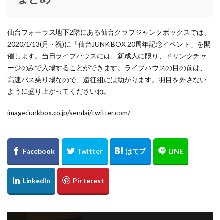
グリーンルーム
グループラン
グレイ
グローバルユニット
ケイトスペードニューヨーク
仙台フォーラス地下2階にある仙台クラブジャンクボックスでは、
ケミカルリアクション
ケーティーキヨコタカセ
2020/1/13(月・祝)に「仙台JUNK BOX 20周年記念イベント」を開
ゲッターズ飯田
コムサコンフォート
催します。当日ライブハウスには、新成人に限り、ドリンクチャ
コムサプラチナ
コラボ
コラボアイテム
ージのみで入場することができます。ライブハウスの目の前は、
高速バス乗り場なので、遠征組には助かります。羽目を外さない
コラボ企画
コロンビア
コーチ
コーチメンズ
ように盛り上がってくださいね。
コート
コーナー
ゴスペルライブ
サイン会
サロン・ド・アルファード
サンキューマート
image:junkbox.co.jp/sendai/twitter.com/
ザ ヤード
ザ リトルブルックリン ダイカンヤマ
ザ・グリーンターラ
ザ・ノースフェイス
ザ・モール仙台長町
シチズンレディースウォッチフェア
シックス
シトロン
シャイニング
シャレールヤハタ
シャンプー
シュプリーム
ショップアンドワンダーアエル
シリウス一番町
シンシアアンドアッシュ
シンプルセンス