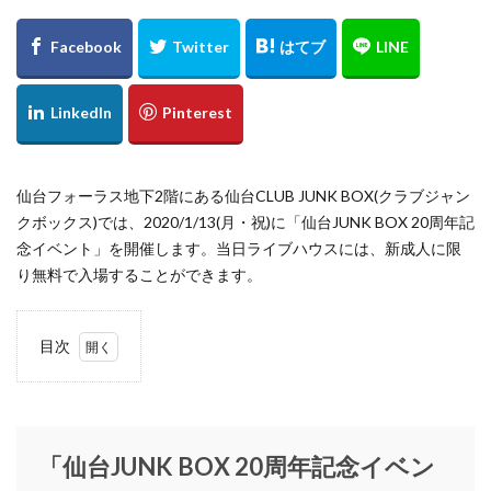
Buddy Lee
Bullet of FLASH
B印ヨシダ
Carya
CAST
chairmans
Citron
Clarks
COACH
COACHMENS
Columbia
CONOMi
CORNER
Crisp
DANSK
dazzlin
DEAR KISS
DEEN
DEEN池森秀一の365日そば三昧
DIGAWELL
Dorothy Little Happy
E BeanS仙台
E-comfort
仙台フォーラス地下2階にある仙台CLUB JUNK BOX(クラブジャン
Elevation5bykidsmart
elie
ETUDE BY E
EXILE
クボックス)では、2020/1/13(月・祝)に「仙台JUNK BOX 20周年記
FACTORYZAZIE
farfalle
Fi.n.t
FIFTEEN
念イベント」を開催します。当日ライブハウスには、新成人に限
fizz BEYOND
Flow Flow
four leaves
り無料で入場することができます。
FRASHPACKER
FREEDOM DAY
FUGA FUGA
G-SHOCK
GANG PARADE
GAP
glamaru
目次
GLAY
GREEN ROOM
GW-9400NFST
1
Gショック
H&M
H&M仙台
HAIGHT
「仙
台
Harriss
hartmann
Heartdance
JUNK
「仙台JUNK BOX 20周年記念イベン
HENRY LONDON
HMV
HooK SENDAI
BOX