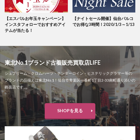
検索
【エスパルお年玉キャンペーン】
【ナイトセール開催】仙台パルコ
インスタフォローでおすすめアイ
でお得な3時間！2020/1/3～1/13
テムが当たる！
東北No.1ブランド古着販売買取店LIFE
シュプリーム・クロムハーツ・テンダーロイン・ヒステリックグラマー等の
ブランドの品揃えは東北No.1！仙台市青葉区一番町1丁目2-33南町通り添いの
路面店です。
SHOPを見る