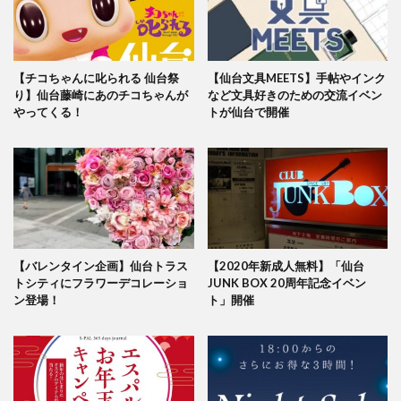
東映アニメーション
松たか子
森七菜
横浜流星
水曜どうでしょう
水曜どうでしょう第29弾原付日本列島制覇
水着
【チコちゃんに叱られる 仙台祭
【仙台文具MEETS】手帖やインク
江戸切子
池森秀一
深田恭子
渡辺直美
り】仙台藤崎にあのチコちゃんが
など文具好きのための交流イベン
猫
発売記念イベント
直営店
着物
やってくる！
トが仙台で開催
神木隆之介
福山雅治
福袋
秋のリニューアル
移転
童具店・仙台
竹久夢二
竹内力
粟津ちひろ
緊急消防援助隊
美容室
羽生結弦選手
聖火リレートーチ
腕時計
花
花京院シルバーセンター
荒木飛呂彦
【バレンタイン企画】仙台トラス
【2020年新成人無料】「仙台
菅原靴店仙台店
藤崎百貨店
解散
鈴木まりあ
トシティにフラワーデコレーショ
JUNK BOX 20周年記念イベン
鈴木みな
銅賞
錦ケ丘ヒルサイドモール
鎌倉
ン登場！
ト」開催
閉店
閉店セール
開店
限定
限定アイテム
雑貨
雑貨フェア
革かばん
革小物
靴
靴下
香水