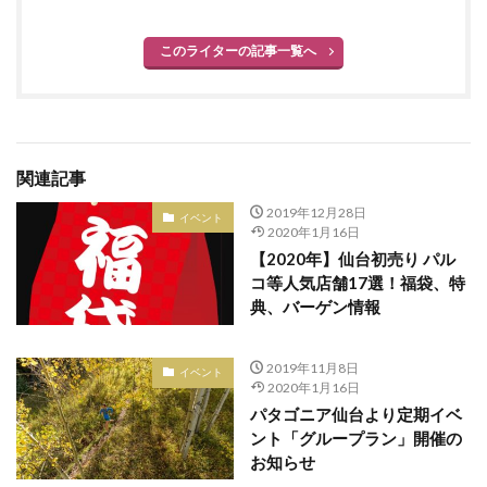
ネックレス
ノースフェイス
このライターの記事一覧へ
ハッピーバレンタインキャンペーン
ハラジュクジャック
ハリス
ハルサイフとハルカバン
ハワイアンズフェア
ハンドバッグ
ハンドメイドアクセサリー
ハンドメイドジュエリー
関連記事
ハンドメイドリンク
ハートダンス
ハートマン
2019年12月28日
バオバオ イッセイ ミヤケ
バスケットボール
イベント
2020年1月16日
バックパックフェスタ
バッグ
バディ・リー
【2020年】仙台初売り パル
コ等人気店舗17選！福袋、特
バレエシューズブランド
バレットオブフラッシュ
典、バーゲン情報
バレンタイン
バレンタインギフト
バレンタイン限定
パクスプエラ
パタゴニア
2019年11月8日
イベント
パタゴニア中古
パタゴニア仙台
パタゴニア古着
2020年1月16日
パタゴニア仙台より定期イベ
パタゴニア定番
パタゴニア新品
パタゴニア最新
ント「グループラン」開催の
パタゴニア直営店
パルコ
パルコ2
パー
お知らせ
パーカー
ビショップ
ビスコ
ビックボス仙台