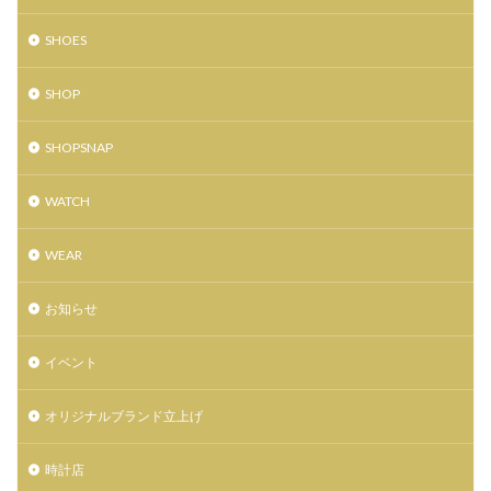
仙台HooK
仙台TR店
仙台イービーンズ
SHOES
仙台イービーンズ店
仙台クラブジャンクボックス
SHOP
仙台トラストシティ
仙台パルコ
仙台パルコ2
仙台パルコ店
仙台パルコ本館
仙台フォーラス
SHOPSNAP
仙台フック
仙台ロフト
仙台三越
仙台三越定禅寺通り館
仙台三越本館
仙台初売り
WATCH
仙台古着
仙台古着屋
仙台市消防局
WEAR
仙台市青年文化センター
仙台市青葉区大町
仙台文具MEETS
仙台泉プレミアムアウトレット
お知らせ
仙台藤崎
仙台藤崎一番町館
仙台藤崎本館
仙台駅
令和初
佐藤公隆
イベント
先行ショッピングイベント
八村塁
写真集
オリジナルブランド立上げ
別注モデル
制服専門店
力祭
双子
古着屋
喜久屋書店仙台店
土屋鞄製作所
時計店