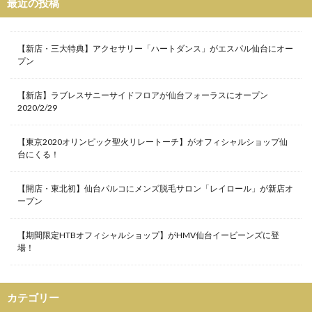
最近の投稿
ペアウォッチ
ペッレモルビダ
ホワイトデー
ホワイトハウスコックス
ボディソープ
【新店・三大特典】アクセサリー「ハートダンス」がエスパル仙台にオー
ボディピアス
ボールペン
ポップアップ
プン
ポップアップシアター
ポップアップショップ
【新店】ラブレスサニーサイドフロアが仙台フォーラスにオープン
ポップアップストア
ポーチ
マット
2020/2/29
マツコの知らない世界
マドラス
マフラー
【東京2020オリンピック聖火リレートーチ】がオフィシャルショップ仙
マルケラッド
マルヤマケイタ
台にくる！
マーチ・コレクション
マーブルロードおおまち
ミントネコ
ミンナパルコ
ムラサキスポーツ
【開店・東北初】仙台パルコにメンズ脱毛サロン「レイロール」が新店オ
ープン
ムートンミニボストンバッグ
ムービングセール
メディストア
メンズ脱毛サロン
モコス
【期間限定HTBオフィシャルショップ】がHMV仙台イービーンズに登
モードオフ
ユナイテッドアローズ
場！
ユナイテッドアローズ仙台店
ユーエスジャンクマーケット
ヨシダカバン
カテゴリー
ヨンドシー
ヨーロッパ古着
ライブハウス