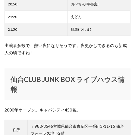
Whitehouse Cox Fair
WONDERXmas2019
20:50
おぺちん(宇都宮)
あいまい
あやの小路
いかい工芸
21:20
えどん
いぎなり東北産
いけもりしゅういち
いっきゅう
21:50
対馬(つしま)
おおたにえみり
おかげさまフェア2020
おみくじキャンペーン
お年玉キャンペーン
出演者多数で、熱い夜になりそうです。夜更かしできるのも新成
お知らせ
がま口専門店
このみ
人の暁ですね！
せんだいメディアテーク
そめいよしの
たけうちりき
ふりそでMODEウェディングボックス
ぶらんどーむ一番町
みちのく仙台ORI☆姫隊
仙台CLUB JUNK BOX ライブハウス情
るんぺんるる
アイくるガールズ
アイドル
報
アイドルライブ
アイボ
アウトドアウェア
アウトレット
アクセサリー
アクセサリーフェア
2000年オープン。キャパシティ450名。
アジェデアクセサリーズ
アッタラ
アナと雪の女王2
アマベル
アミジェダ
〒980-8546宮城県仙台市青葉区一番町3-11-15 仙台
アメカジ
アリーナツアー
アルバムリリース
住所
フォーラス地下2階