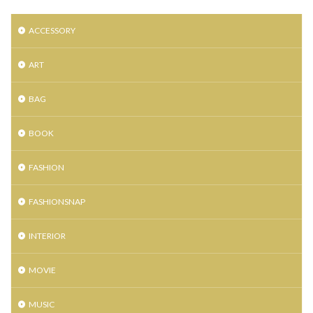
ラシット
ラストセール
ラストレター
ACCESSORY
ラッピング
ラナデル
ラファイエット
ラブレス
ラブレスサニーサイドフロア
ART
ララガーデン長町
ランバン
リフレクション
BAG
リー
ルトリオ アバハウス
ルンペンルル
ルームナイン
レイロール
レザージャケット
BOOK
レザーバッグ
レザーラボハイハイ
レスポートサック
レディース古着
FASHION
ロジャー大葉のラジオな気分
ロッキーラクーン
FASHIONSNAP
ロリータ
ロレックス
ワークショップ
ヴァンドーム青山
ヴィンテージ
万年筆
INTERIOR
三井アウトレットパーク仙台港
三井アウトレット仙台港
MOVIE
三越伊勢丹
下妻物語
世界限定2000本
中古レコード市
丸善仙台アエル店
丸山敬太
MUSIC
交流イベント
仙台
仙台CLUB JUNK BOX