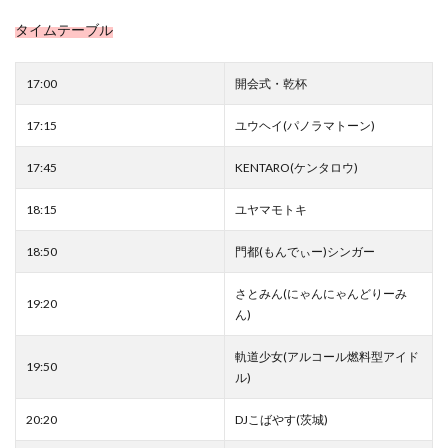
PEANUTS
PELLE MORBIDA
PICHE ABAHOUSE
タイムテーブル
Plantation
POP UP
POP UP SHOP
POUDOUDOU
PRIVILEGE
purr
PYRENEX
17:00
開会式・乾杯
P・M・D・S
RANADEL
RockyRaccoon
17:15
ユウヘイ(パノラマトーン)
Room-9
russet
S&S
SALON DE ALFURD
SAVE MY BAG
SENDAI MID STATION
ShuShuBell
17:45
KENTARO(ケンタロウ)
SIMPLE SENSE
Sincere＆Ash
SIXX
SPERM
18:15
ユヤマモトキ
SQUAT
STAR WARS
strawberry moon
SWEET LOUNGE
SY32
TAKEO KIKUCHI
18:50
門都(もんでぃー)シンガー
TAYA
TBCみやぎ手帖2020
THE BOYZ
さとみん(にゃんにゃんどりーみ
19:20
The Green Tara
THE NORTH FACE
THE YARD
ん)
TiCTAC
titty&Co.
tk.TAKEO KIKUCHI
軌道少女(アルコール燃料型アイド
TOHOシネマズ仙台
TRICE
UNITED ARROWS
19:50
ル)
US JUNK MARKET
USA
WEGO
20:20
DJこばやす(茨城)
Welcome to Team G-SHOCK! Rui Hachimura