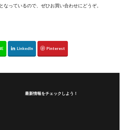
FFとなっているので、ぜひお買い合わせにどうぞ。
仙台泉プレミアムアウトレット
仙台藤崎
仙台藤崎一番町館
初
佐藤公隆
先行ショッピングイベント
八村塁
写真集
力祭
双子
古着屋
喜久屋書店仙台店
土屋鞄製作所
土屋
大谷 映美里
天気の子
天然石
天珠
姉妹店
定休日
天気の子
岩井俊二
島田周彦
帽子屋Souhait
広瀬すず
広
興支援
感謝祭
成人式
手帖
振袖
撮影会
数量限定
新作
新入荷
新店
新店舗
新成人
新海誠監督
ベント
日本極東貿易
日本電産サンキョー
日立システムズホール仙
期間限定
期間限定HTBオフィシャルショップ
杜王町
東京202
フィシャルショップ仙台店
東京女子流
東北出身
東北初
東北
最新情報をチェックしよう！
東映アニメーション
松たか子
森七菜
横浜流星
水曜ど
第29弾原付日本列島制覇
水着
江戸切子
池森秀一
深田恭子
イベント
直営店
着物
神木隆之介
福山雅治
福袋
・仙台
竹久夢二
竹内力
粟津ちひろ
緊急消防援助隊
美
聖火リレートーチ
腕時計
花
花京院シルバーセンター
荒木