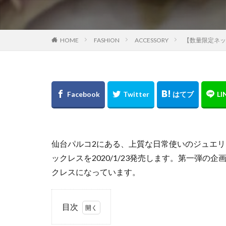
IKEA
ISSEY 
K.T キヨコ タカセ
KLASSE14
k
FASHION
ACCESSORY
【数量限定ネッ
HOME
Leather Lab. hi-hi
LOVELESS Sunny Si
MOCOS
MO
ORAKLASSICA
PEAK&PINE
POP UP SHOP
RockyRaccoon
仙台パルコ2にある、上質な日常使いのジュエ
SENDAI MID STAT
ックレスを2020/1/23発売します。第一弾
クレスになっています。
STAR WARS
TBCみやぎ手帖20
titty&Co.
tk
目次
USA
WEGO
1