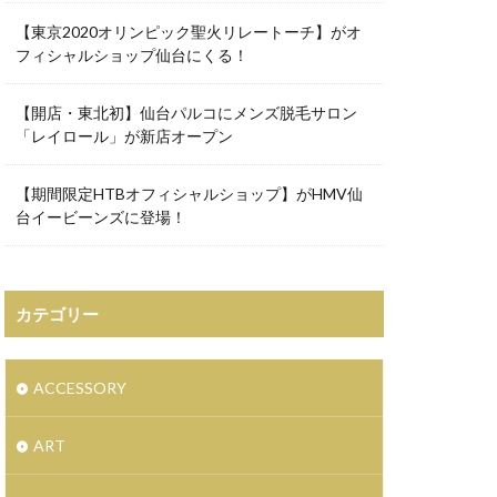
いけもりしゅういち
【東京2020オリンピック聖火リレートーチ】がオ
年玉キャンペーン
フィシャルショップ仙台にくる！
けうちりき
【開店・東北初】仙台パルコにメンズ脱毛サロン
るんぺんるる
「レイロール」が新店オープン
ウトレット
の女王2
【期間限定HTBオフィシャルショップ】がHMV仙
サダー
イケア
台イービーンズに登場！
イベント情報
ィンターセール
カテゴリー
ウォレット
台東館
ト
ACCESSORY
フィシャルショップ
ART
オーディション
プ6