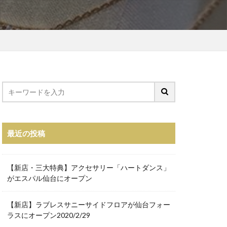
TAKASE
KISS
 PERFECT AUDITION
S
MINT NeKO
OUT
OCEANUS
RKER
Patagonia
OP UP
RANADEL
最近の投稿
ERM
SQUAT
【新店・三大特典】アクセサリー「ハートダンス」
AYA
がエスパル仙台にオープン
TiCTAC
US JUNK MARKET
【新店】ラブレスサニーサイドフロアが仙台フォー
ラスにオープン2020/2/29