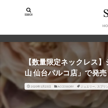
タグ
100店舗目
1
3びきの子ねこ
HO
ALICE and the PIR
AYANOKOJI
BackpackFESTA
Buddy Lee
B
【数量限定ネックレス】
COACH
CO
DEAR KISS
D
山 仙台パルコ店」で発売
E BeanS仙台
farfalle
Fi.n.t
2020年1月23日
ACCESSORY
ジュエリー
,
スプリ
FREEDOM DAY
GREEN ROOM
hartmann
He