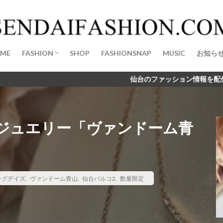
WEAR
ACCESSORY
BAG
SHOES
WATCH
1th Anniversary
2020初夢ライブ
2020年
20周年記念イベント
40ct&525
47Brand
47ブランド
4℃
5人
=LOVE
ME
FASHION
SHOP
FASHIONSNAP
MUSIC
お知ら
ATES
Amavel
Amijed
Angel Heart
area omotesando
At
WEAR
ACCESSORY
BAG
SHOES
WATCH
A・J・D ACCESSORIES
B Yohji Yamamoto
BABYTHE STARS SHINE BRIG
仙台のファッション情報を配信する新メディア「仙台
BAO BAO ISSEY MIYAKE
BEAMS
BIG BOSS 仙台
biscco
B
ullet of FLASH
B印ヨシダ
Carya
CAST
chairmans
Citr
ジュエリー「ヴァンドーム青
ACHMENS
Columbia
CONOMi
CORNER
Crisp
DANSK
EEN
DEEN池森秀一の365日そば三昧
DIGAWELL
Dorothy Little Ha
E-comfort
Elevation5bykidsmart
elie
ETUDE BY E
EXILE
FIFTEEN
fizz BEYOND
Flow Flow
four leaves
FRASH
ングデイズ
,
ヴァンドーム青山
,
仙台パルコ2
,
数量限定
FUGA FUGA
G-SHOCK
GANG PARADE
GAP
glamaru
GW-9400NFST
Gショック
H&M
H&M仙台
HAIGHT
artdance
HENRY LONDON
HMV
HooK SENDAI
HOTEL GL