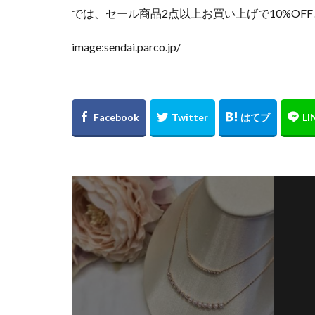
では、セール商品2点以上お買い上げで10%O
仙台文具MEETS
仙台駅
令和
image:sendai.parco.jp/
制服専門店
大レコードCD市
家具
小説 
庵野秀明
復
新メンバー募集
日本最大級の旅イ
最大50%OFF
東京2020大会オ
東急ハンズ仙台店
水曜どうでしょう
猫
発売記念
移転
童具店
羽生結弦選手