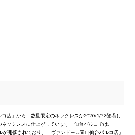
ョン
マーブルロードおおまち
ミントネコ
ミンナパルコ
ムラ
トンバッグ
ムービングセール
メディストア
メンズ脱毛サロン
ユナイテッドアローズ
ユナイテッドアローズ仙台店
ユーエスジャンクマ
ヨンドシー
ヨーロッパ古着
ライブハウス
ラシット
ラスト
ラッピング
ラナデル
ラファイエット
ラブレス
ラブレスサ
ランバン
リフレクション
リー
ルトリオ アバハウス
ル
レイロール
レザージャケット
レザーバッグ
レザーラボハイハイ
レディース古着
ロジャー大葉のラジオな気分
ロッキーラクーン
ワークショップ
ヴァンドーム青山
ヴィンテージ
万年筆
パーク仙台港
三井アウトレット仙台港
三越伊勢丹
下妻物語
丸善仙台アエル店
丸山敬太
交流イベント
仙台
仙台CLUB
台TR店
仙台イービーンズ
仙台イービーンズ店
仙台クラブジャン
ィ
仙台パルコ
仙台パルコ2
仙台パルコ店
仙台パルコ本館
店」から、数量限定のネックレスが2020/1/23登場し
のネックレスに仕上がっています。仙台パルコでは、
仙台ロフト
仙台三越
仙台三越定禅寺通り館
仙台三越本館
仙
フセールが開催されており、「ヴァンドーム青山仙台パルコ店」
台古着屋
仙台市消防局
仙台市青年文化センター
仙台市青葉区大町