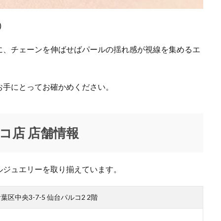
ロンドン
スクワット
スターウォーズ
スター・ウォーズ／スカイウ
ストロベリームーン〜灯火
ストーンアイランド
スヌーピー
)
スノーボードアウトレット
スパリゾートハワイアンズ
スパーム
に、チェーンを伸ばせばパールの揺れ感が視線を集めるエ
スミス
セインツ アンド シナーズ
セキスイハイムスーパーアリーナ
クトショップ
セーブマイバッグ
セール
ゼビオアリーナ仙台
タイムウィルテル
タオル美術館
タケオキクチ
タピオ
お手にとってお確かめください。
ダズリン
ダニエル ウェリントン
ダンスク
チコちゃん
チ
れる 仙台祭り
チックタック
チャンネルはそのまま
チャンネルはその
ティティーアンドコー
ティーケー タケオキクチ
ディガウェル
コ店 店舗情報
テスト
ディールデザイン
ディーン
デザイナー
デニム
プ
ドボイズ
ナイトセール
ニット
ニットフェア
ニュー
ルジュエリーを取り揃えています。
アウト
ニューヨーク
ネックレス
ノースフェイス
インキャンペーン
ハラジュクジャック
ハリス
ハルサイフとハルカ
葉区中央3-7-5 仙台パルコ2 2階
ア
ハンドバッグ
ハンドメイドアクセサリー
ハンドメイドジュエリ
ク
ハートダンス
ハートマン
バオバオ イッセイ ミヤケ
バス