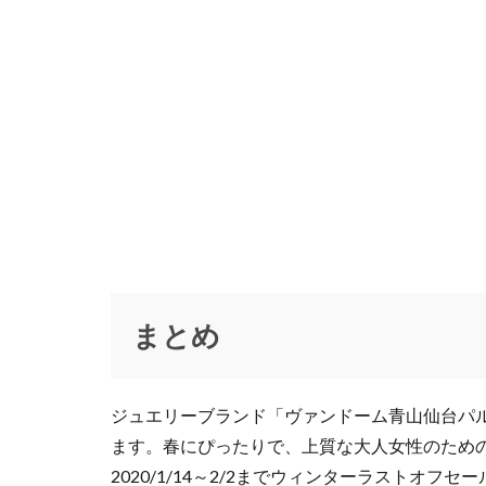
マーチ・コレクシ
ムートンミニボス
モードオフ
ヨシダカバン
ラストレター
ララガーデン長町
ルームナイン
レスポートサック
ロレックス
三井アウトレット
まとめ
中古レコード市
仙台HooK
仙
仙台トラストシテ
ジュエリーブランド「ヴァンドーム青山仙台パルコ
ます。春にぴったりで、上質な大人女性のため
仙台フック
2020/1/14～2/2までウィンターラストオ
仙台古着
仙