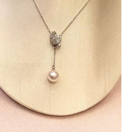
カルティエ ブライダル セレブレーション
カルティエブティック仙台藤崎
仙台
キャラクターズショップ
キョエちゃん
キーケース
ギタ
ギャングパレード
クラスフォーティーン
クラックス仙台
クラフ
クリスプ
クリスマスアイテム
クリスマスイベント
クリスマスギフ
ート
クリスマスセール
クリスマスフェア
クリスロード店
・ジャパン
グッズ
グラマル
グランドセイコーフェア
グリー
グレイ
グローバルユニット
ケイトスペードニューヨーク
ケミカ
タカセ
ゲッターズ飯田
コムサコンフォート
コムサプラチナ
コラボ企画
コロンビア
コーチ
コーチメンズ
コート
サイン会
サロン・ド・アルファード
サンキューマート
ザ ヤ
リン ダイカンヤマ
ザ・グリーンターラ
ザ・ノースフェイス
ザ・
スウォッチフェア
シックス
シトロン
シャイニング
シャレー
シュプリーム
ショップアンドワンダーアエル
シリウス一番町
シン
シンボルツリー
シークレットセール
ジャスティンデイビス仙台パル
ジュエリークラフトイカイ
ジュンク堂書店
ジョジョの奇妙な冒険 ダイ