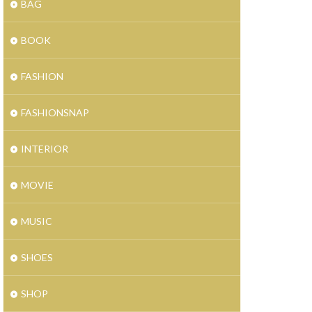
BAG
キャスト
ー
BOOK
トヒロ
トフェア
FASHION
FASHIONSNAP
ンルーム
ルリアクション
INTERIOR
コラボ
コーナー
MOVIE
ード
モール仙台長町
MUSIC
ルヤハタ
SHOES
シアアンドアッシュ
コ店
ジャズ
SHOP
ヤモンドは砕けない