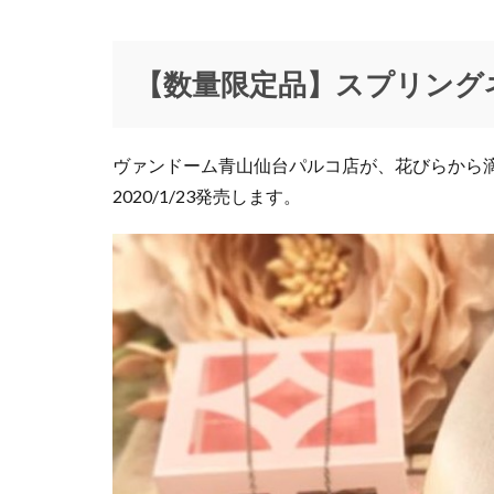
WONDERXmas20
【数
量限
いっきゅう
定
【数量限定品】スプリング
お知らせ
が
品】
ふりそでMODE
スプ
アイくるガールズ
リン
ヴァンドーム青山仙台パルコ店が、花びらから
グネ
アクセサリー
2020/1/23発売します。
ック
アマベル
ア
レス
イケア仙台
発売
インク
イン
2
ウィンターファッ
ヴ
エスパルスクエア
ァ
エチュードバイイ
ン
ド
エンジェルハート
ー
オラクラシカ
ム
オートマチック ス
青