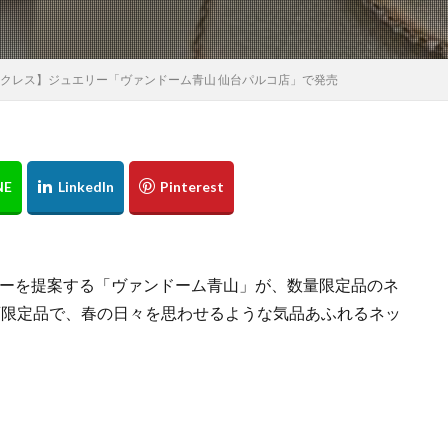
MIYAKE MEN
JR仙台駅
JR東日本
JUSTIN DAVIS
K.T KIYOKO 
KANEIRI Museum Shop6
kate spade new york
KEITAMARUYAMA
olme
Lafayette
LANVIN
LB POP-UP THEATER
LDH
LDH
クレス】ジュエリー「ヴァンドーム青山 仙台パルコ店」で発売
Lee
LeSportsac
Limited SHOP
LIMITEDSHOP
LOVELES
de Floor
Lumpen Lulu
MARKERAD
MEDISTORE
MiDiom
VIX仙台
Ms.Belinda
n.number
NEW ERA
NEW ERA WORK
Orobianco
Otto pittock style
OVERSEAS
OZZ ONESTE
PA
PEANUTS
PELLE MORBIDA
PICHE ABAHOUSE
Plantation
P
POUDOUDOU
PRIVILEGE
purr
PYRENEX
P・M・D・S
Room-9
russet
S&S
SALON DE ALFURD
SAVE MY BAG
リーを提案する「ヴァンドーム青山」が、数量限定品のネ
ION
ShuShuBell
SIMPLE SENSE
Sincere＆Ash
SIXX
SP
の企画限定品で、春の日々を思わせるような気品あふれるネッ
strawberry moon
SWEET LOUNGE
SY32
TAKEO KIKUCHI
T
20
THE BOYZ
The Green Tara
THE NORTH FACE
THE YARD
.TAKEO KIKUCHI
TOHOシネマズ仙台
TRICE
UNITED ARROWS
Welcome to Team G-SHOCK! Rui Hachimura
Whitehouse Cox Fair