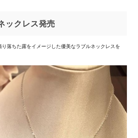
19
あいまい
あやの小路
いかい工芸
いぎなり東北産
おおたにえみり
おかげさまフェア2020
おみくじキャンペーン
お
ネックレス発売
ま口専門店
このみ
せんだいメディアテーク
そめいよしの
た
ウェディングボックス
ぶらんどーむ一番町
みちのく仙台ORI☆姫隊
アイドル
アイドルライブ
アイボ
アウトドアウェア
ア
滴り落ちた露をイメージした優美なラブルネックレスを
アクセサリーフェア
アジェデアクセサリーズ
アッタラ
アナと雪
ミジェダ
アメカジ
アリーナツアー
アルバムリリース
アンバ
イコールラブ
イタリア
イッセイ ミヤケ メン
イベント応募券
スタグラム
イーコンフォート
イービーンズ仙台
ウィゴー
ウ
ションバーゲン
ウィンターラストオフセール
ウォッチン！みやぎ
エスパル仙台
エスパル仙台店
エスパル仙台本館
エスパル仙
ー
エヌナンバー
エリー
エレベーションファイブ バイ キッズマー
オシアナス
オッズオネスト
オットー ピトックスタイル
オ
オルゴール
オルフェウス
オロビアンコ
オーダースニーカー
ポーツ コレクション
オープン
カシオ
カネイリミュージアムショッ