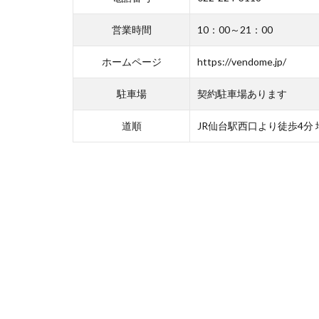
バックパックフェ
営業時間
10：00～21：00
バレンタイン
パタゴニア中古
ホームページ
https://vendome.jp/
パタゴニア最新
駐車場
契約駐車場あります
ビスコ
ビッ
ピレネックス
道順
JR仙台駅西口より徒歩4分
ファッション
フラットヘッド
ブティック
プラチナム
ヘアトリートメン
ベチバー＆ゴールデ
ホワイトハウスコ
ポップアップシア
マツコの知らない