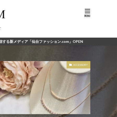
390円
aibo
せ
o1snow
Attara
HT
ファッション.com」OPEN
ricolage
Bshop
on
Clarks
dazzlin
ACCESSORY
ppy
FACTORYZAZIE
PACKER
GLAY
Harriss
AY
i my