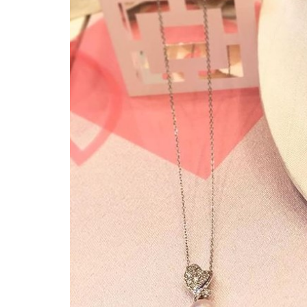
カルティエ
山
仙
キャトル・セゾン
台
ギフトフェア
パ
クラークス
ル
クリスマスコンサ
コ
店
クリーンテックス
店
グループラン
舗
ケーティーキヨコ
情
コラボアイテム
報
ゴスペルライブ
3
ザ リトルブルック
ま
シチズンレディー
と
め
シャンプー
シンプルセンス
ジュエリー