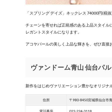
ジョー マローン 
ステーショナリー
「スプリング デイズ」ネックレス 74000円(税抜
スノーボード
チェーンを寄せれば正統感のある上品スタイル
スポーツウェア
レガントスタイルになります。
セルバ
セレ
ソニーストア銀座
アコヤパールの美しく上品な輝きを、ぜひ直接
タワーレコード
チコちゃんに叱ら
チョコレート
ヴァンドーム青山 仙台パル
ディスプレイコン
ドクター・スリー
新作をはじめヴァリエーション豊かなオリジナ
ニューエラワーク
ハッピーバレンタ
住所
〒980-8450宮城県仙台市青
ハワイアンズフェ
ハンドメイドリン
電話番号
022-224-3118