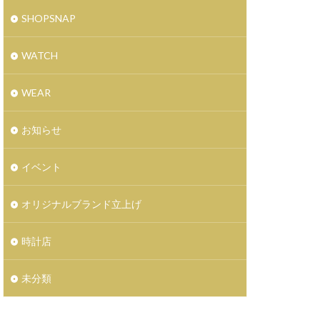
ォーカーの夜明け
SHOPSNAP
スノードームツリー
スプリングデイズ
WATCH
セミオーダー
WEAR
ソックス
タヤ
お知らせ
コちゃんに叱られる
まま！Blu-ray
イベント
ディスクユニオン
オリジナルブランド立上げ
トートバッグ
エラ
時計店
バン
未分類
ー
ケットボール