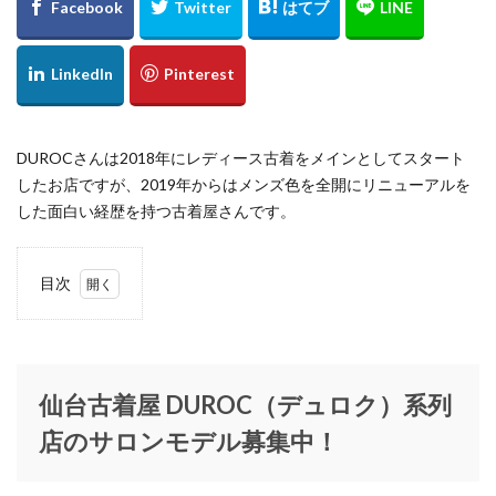
Buddy Lee
Bullet of FLASH
B印ヨシダ
Carya
CAST
chairmans
Citron
Clarks
COACH
COACHMENS
Columbia
CONOMi
CORNER
Crisp
DANSK
dazzlin
DEAR KISS
DEEN
DEEN池森秀一の365日そば三昧
DIGAWELL
DUROCさんは2018年にレディース古着をメインとしてスタート
Dorothy Little Happy
E BeanS仙台
E-comfort
したお店ですが、2019年からはメンズ色を全開にリニューアルを
Elevation5bykidsmart
elie
ETUDE BY E
EXILE
した面白い経歴を持つ古着屋さんです。
FACTORYZAZIE
farfalle
Fi.n.t
FIFTEEN
fizz BEYOND
Flow Flow
four leaves
目次
FRASHPACKER
FREEDOM DAY
FUGA FUGA
1
仙台古
G-SHOCK
GANG PARADE
GAP
glamaru
着屋
DUROC（デ
GLAY
GREEN ROOM
GW-9400NFST
ュロク）系
仙台古着屋 DUROC（デュロク）系列
Gショック
H&M
H&M仙台
HAIGHT
列店のサロ
ンモデル募
店のサロンモデル募集中！
Harriss
hartmann
Heartdance
集中！
HENRY LONDON
HMV
HooK SENDAI
2
ヘア