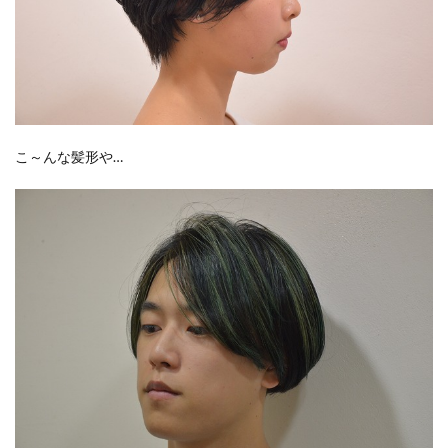
PEANUTS
PELLE MORBIDA
PICHE ABAHOUSE
Plantation
POP UP
POP UP SHOP
POUDOUDOU
PRIVILEGE
purr
PYRENEX
P・M・D・S
RANADEL
RockyRaccoon
Room-9
russet
S&S
SALON DE ALFURD
こ～んな髪形や…
SAVE MY BAG
SENDAI MID STATION
ShuShuBell
SIMPLE SENSE
Sincere＆Ash
SIXX
SPERM
SQUAT
STAR WARS
strawberry moon
SWEET LOUNGE
SY32
TAKEO KIKUCHI
TAYA
TBCみやぎ手帖2020
THE BOYZ
The Green Tara
THE NORTH FACE
THE YARD
TiCTAC
titty&Co.
tk.TAKEO KIKUCHI
TOHOシネマズ仙台
TRICE
UNITED ARROWS
US JUNK MARKET
USA
WEGO
Welcome to Team G-SHOCK! Rui Hachimura