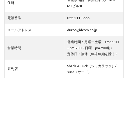
住所
シンボルツリー
シークレットセール
MTビル1F
ジャスティンデイビス仙台パルコ店
ジャズ
電話番号
022-211-8666
ジュエリー
ジュエリークラフトイカイ
メールアドレス
duroc@idcom.co.jp
ジュンク堂書店
ジョジョの奇妙な冒険 ダイヤモンドは砕けない
営業時間：月曜ー土曜 am11:00
ジョー マローン ロンドン
スクワット
営業時間
– pm8:00（日曜 pm7:00迄）
定休日：無休（年末年始を除く）
スターウォーズ
スター・ウォーズ／スカイウォーカーの夜明け
Shack-A-Luck（シャカラック）/
系列店
surd（サード）
ステーショナリー
ストロベリームーン〜灯火
ストーンアイランド
スヌーピー
スノードームツリー
スノーボード
スノーボードアウトレット
スパリゾートハワイアンズ
スパーム
スプリングデイズ
スポーツウェア
スミス
セインツ アンド シナーズ
セキスイハイムスーパーアリーナ
セミオーダー