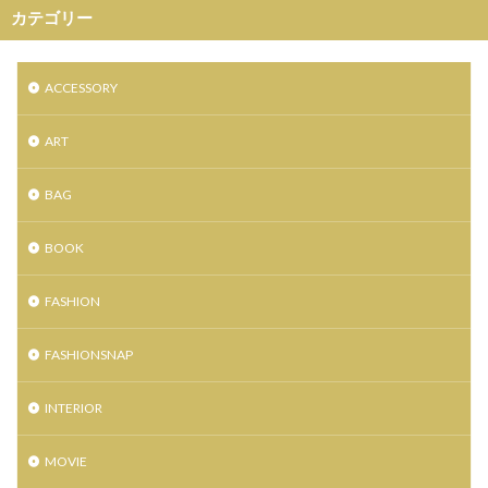
土屋鞄製造所
大レコードCD市
大谷 映美里
カテゴリー
天気の子
天然石
天珠
姉妹店
定休日
宮城県出身
家具
小説 天気の子
岩井俊二
ACCESSORY
島田周彦
帽子屋Souhait
広瀬すず
広瀬学院
店舗移転
庵野秀明
復興支援
感謝祭
ART
成人式
手帖
振袖
撮影会
数量限定
BAG
文具
新メンバー募集
新作
新入荷
新店
新店舗
新成人
新海誠監督
日本国内限定
BOOK
日本最大級の旅イベント
日本極東貿易
日本電産サンキョー
日立システムズホール仙台
FASHION
時計
最大50%OFF
期間限定
FASHIONSNAP
期間限定HTBオフィシャルショップ
杜王町
東京2020オリンピック
INTERIOR
東京2020大会オフィシャルショップ仙台店
東京女子流
東北出身
東北初
東北唯一
東急ハンズ仙台店
MOVIE