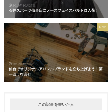
2019年10月27日
ビリー・アイリッシュ
ビームス
ビームス仙台
石井スポーツ仙台店にノースフェイスバルトロ入荷！
ピシェ アバハウス
ピレネックス
ピークアンドパイン
ピーナッツ
ファイナルセール
Next
ファイナルツアー
ファッション
ファルファーレ
フィズ ビヨンド
フィフティーン
フィント
フォーリーブス
フラットヘッド
フラワーデコレーション
フラワーバレンタイン
フルオーダー
フーガ フーガ
ブティック
2019年10月30日
ブラックコムデギャルソン
ブランド買取販売ライフ
仙台でオリジナルアパレルブランドを立ち上げよう！第
ブリコラージュ
ブレスレット
プラチナム
一回：打合せ
プランテーション
プリビレッジ
プレミアムフライデー
プードゥドゥ
プーマ
ヘアトリートメント
ヘイト
ヘレナ・クリステンセン
ヘンリーロンドン
この記事を書いた人
ベチバー＆ゴールデン バニラ コロン インテンス
ベース