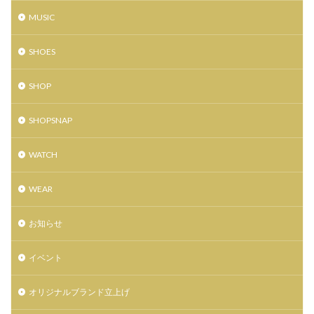
東映アニメーション
松たか子
森七菜
MUSIC
横浜流星
水曜どうでしょう
水曜どうでしょう第29弾原付日本列島制覇
水着
SHOES
江戸切子
池森秀一
深田恭子
渡辺直美
猫
発売記念イベント
直営店
着物
SHOP
神木隆之介
福山雅治
福袋
秋のリニューアル
SHOPSNAP
移転
童具店・仙台
竹久夢二
竹内力
粟津ちひろ
緊急消防援助隊
美容室
WATCH
羽生結弦選手
聖火リレートーチ
腕時計
花
WEAR
花京院シルバーセンター
荒木飛呂彦
菅原靴店仙台店
藤崎百貨店
解散
鈴木まりあ
お知らせ
鈴木みな
銅賞
錦ケ丘ヒルサイドモール
鎌倉
閉店
閉店セール
開店
限定
イベント
限定アイテム
雑貨
雑貨フェア
革かばん
オリジナルブランド立上げ
革小物
靴
靴下
香水