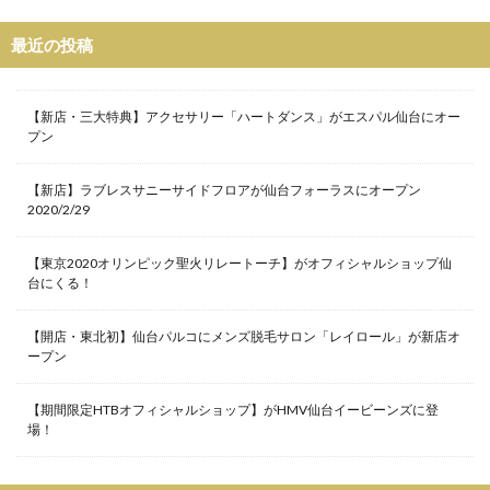
仙台HooK
仙台TR店
仙台イービーンズ
最近の投稿
仙台イービーンズ店
仙台クラブジャンクボックス
仙台トラストシティ
仙台パルコ
仙台パルコ2
【新店・三大特典】アクセサリー「ハートダンス」がエスパル仙台にオー
仙台パルコ店
仙台パルコ本館
仙台フォーラス
プン
仙台フック
仙台ロフト
仙台三越
【新店】ラブレスサニーサイドフロアが仙台フォーラスにオープン
仙台三越定禅寺通り館
仙台三越本館
仙台初売り
2020/2/29
仙台古着
仙台古着屋
仙台市消防局
仙台市青年文化センター
仙台市青葉区大町
【東京2020オリンピック聖火リレートーチ】がオフィシャルショップ仙
台にくる！
仙台文具MEETS
仙台泉プレミアムアウトレット
仙台藤崎
仙台藤崎一番町館
仙台藤崎本館
【開店・東北初】仙台パルコにメンズ脱毛サロン「レイロール」が新店オ
ープン
仙台駅
令和初
佐藤公隆
先行ショッピングイベント
八村塁
写真集
【期間限定HTBオフィシャルショップ】がHMV仙台イービーンズに登
別注モデル
制服専門店
力祭
双子
場！
古着屋
喜久屋書店仙台店
土屋鞄製作所