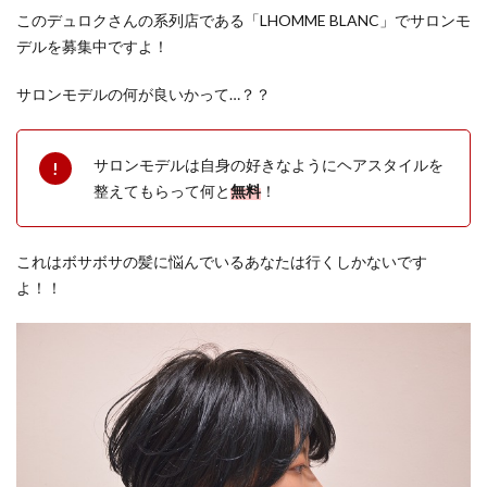
HOTEL GLAY
i my
IKEA
ISSEY MIYAKE MEN
このデュロクさんの系列店である「LHOMME BLANC」でサロンモ
サロン
JR仙台駅
JR東日本
JUSTIN DAVIS
デルを募集中ですよ！
LHOMME
BLANC /
K.T KIYOKO TAKASE
K.T キヨコ タカセ
ロムブラ
サロンモデルの何が良いかって…？？
KANEIRI Museum Shop6
kate spade new york
ン店舗情
KEITAMARUYAMA
KISS
KLASSE14
kolme
報
サロンモデルは自身の好きなようにヘアスタイルを
Lafayette
LANVIN
LB POP-UP THEATER
LDH
3
仙台古
整えてもらって何と
無料
！
着屋
LDH PERFECT AUDITION
Leather Lab. hi-hi
Lee
DUROC（デ
LeSportsac
Limited SHOP
LIMITEDSHOP
ュロク）店
これはボサボサの髪に悩んでいるあなたは行くしかないです
LOVELESS
LOVELESS Sunny Side Floor
舗情報
よ！！
Lumpen Lulu
MARKERAD
MEDISTORE
MiDiom
MINT NeKO
MOCOS
MOVIX仙台
Ms.Belinda
n.number
NEW ERA
NEW ERA WORKOUT
OCEANUS
ORAKLASSICA
Orobianco
Otto pittock style
OVERSEAS
OZZ ONESTE
PARKER
Patagonia
PEAK&PINE