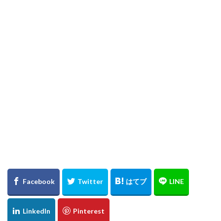
セルバ
セレクトショップ
セーブマイバッグ
セール
ゼビオアリーナ仙台
ソックス
ソニーストア銀座
タイムウィルテル
タオル美術館
タケオキクチ
タピオ
タヤ
タワーレコード
ダズリン
ダニエル ウェリントン
ダンスク
チコちゃん
チコちゃんに叱られる
チコちゃんに叱られる 仙台祭り
チックタック
チャンネルはそのまま
チャンネルはそのまま！Blu-ray
チョコレート
ティティーアンドコー
ティーケー タケオキクチ
ディガウェル
ディスクユニオン
ディスプレイコンテスト
ディールデザイン
ディーン
デザイナー
デニム
トートバッグ
ドクター・スリープ
ドボイズ
ナイトセール
ニット
ニットフェア
ニューエラ
ニューエラワークアウト
ニューヨーク