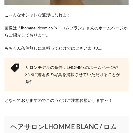
Whitehouse Cox Fair
WONDERXmas2019
あいまい
あやの小路
いかい工芸
こ～んなオシャレな髪形になれます！
いぎなり東北産
いけもりしゅういち
いっきゅう
画像は「lhomme.idcom.co.jp：ロムブラン」さんのホームページか
おおたにえみり
おかげさまフェア2020
らご紹介しております。
おみくじキャンペーン
お年玉キャンペーン
お知らせ
がま口専門店
このみ
もちろん条件無しに無料ってわけではございません。
せんだいメディアテーク
そめいよしの
たけうちりき
ふりそでMODEウェディングボックス
サロンモデルの条件：LHOMMEのホームページや
ぶらんどーむ一番町
みちのく仙台ORI☆姫隊
SNSに施術後の写真を掲載させていただけることが
条件
るんぺんるる
アイくるガールズ
アイドル
アイドルライブ
アイボ
アウトドアウェア
となっておりますのでこの点だけご注意お願いします～！
アウトレット
アクセサリー
アクセサリーフェア
アジェデアクセサリーズ
アッタラ
アナと雪の女王2
アマベル
アミジェダ
ヘアサロンLHOMME BLANC / ロム
アメカジ
アリーナツアー
アルバムリリース