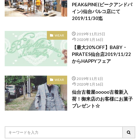
PEAK&PINE(ピークアンドパ
ラシット
ラストセール
ラストレター
イン)仙台パルコ店にて
ラッピング
ラナデル
ラファイエット
2019/11/30迄
ラブレス
ラブレスサニーサイドフロア
2019年11月25日
WEAR
ララガーデン長町
ランバン
リフレクション
2020年1月16日
リー
ルトリオ アバハウス
ルンペンルル
【最大20%OFF】BABY・
PIRATES仙台店2019/11/22
ルームナイン
レイロール
レザージャケット
からHAPPYフェア
レザーバッグ
レザーラボハイハイ
レスポートサック
レディース古着
2019年11月1日
WEAR
ロジャー大葉のラジオな気分
ロッキーラクーン
2020年1月16日
仙台古着屋ooooo古着新入
ロリータ
ロレックス
ワークショップ
荷！御来店のお客様にお菓子
ヴァンドーム青山
ヴィンテージ
万年筆
プレゼント☆
三井アウトレットパーク仙台港
三井アウトレット仙台港
三越伊勢丹
下妻物語
世界限定2000本
中古レコード市
丸善仙台アエル店
丸山敬太
交流イベント
仙台
仙台CLUB JUNK BOX