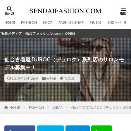
カテゴリー
HOME
FASHION
SHOP
FASHIONSNAP
MUSIC
お知らせ
ッション.com」OPEN
タグ
100店舗目
11th Anniversary
2020初夢ライブ
2020年
20周年記念イベント
390円
仙台古着屋 DUROC（デュロク）系列店のサロンモ
3びきの子ねこ
40ct&525
47Brand
デル募集中！
47ブランド
4℃
5人
=LOVE
aibo
2019年10月28日
WEAR
古着屋
ALICE and the PIRATES
Amavel
Amijed
Angel Heart
area omotesando
Ato1snow
Attara
AYANOKOJI
A・J・D ACCESSORIES
B Yohji Yamamoto
BABYTHE STARS SHINE BRIGHT
FASHION
WEAR
仙台古着屋 DUROC（デュロク）系
HOME
BackpackFESTA
BAO BAO ISSEY MIYAKE
BEAMS
BIG BOSS 仙台
biscco
Bricolage
Bshop