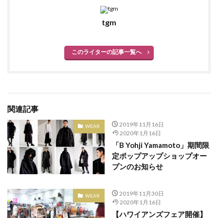
ペアウォッチ
ペッレモルビダ
ホワイトデー
tgm
ホワイトハウスコックス
ボディソープ
ボディピアス
ボールペン
ポップアップ
このライターの記事一覧へ
ポップアップシアター
ポップアップショップ
ポップアップストア
ポーチ
マット
マツコの知らない世界
マドラス
マフラー
マルケラッド
マルヤマケイタ
関連記事
マーチ・コレクション
マーブルロードおおまち
2019年11月16日
WEAR
ミントネコ
ミンナパルコ
ムラサキスポーツ
2020年1月16日
ムートンミニボストンバッグ
ムービングセール
「B Yohji Yamamoto」期間限
定ポップアップショップオー
メディストア
メンズ脱毛サロン
モコス
プンのお知らせ
モードオフ
ユナイテッドアローズ
ユナイテッドアローズ仙台店
2019年11月30日
WEAR
ユーエスジャンクマーケット
ヨシダカバン
2020年1月16日
【ハワイアンズフェア開催】
ヨンドシー
ヨーロッパ古着
ライブハウス