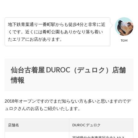
グリーンルーム
グループラン
グレイ
グローバルユニット
ケイトスペードニューヨーク
ケミカルリアクション
ケーティーキヨコタカセ
地下鉄青葉通り一番町駅からも徒歩4分と非常に近
くです。近くには肴町公園もありかなり落ち着い
ゲッターズ飯田
コムサコンフォート
たエリアにお店があります。
TGM
コムサプラチナ
コラボ
コラボアイテム
コラボ企画
コロンビア
コーチ
コーチメンズ
コート
コーナー
ゴスペルライブ
サイン会
仙台古着屋 DUROC（デュロク）店舗
サロン・ド・アルファード
サンキューマート
情報
ザ ヤード
ザ リトルブルックリン ダイカンヤマ
ザ・グリーンターラ
ザ・ノースフェイス
ザ・モール仙台長町
シチズンレディースウォッチフェア
2018年オープンですのでまだ知らない方も多いと思いますのでデ
シックス
シトロン
シャイニング
ュロクさんのお店もご紹介いたします。
シャレールヤハタ
シャンプー
シュプリーム
ショップアンドワンダーアエル
シリウス一番町
店舗名
DUROC デュロク
シンシアアンドアッシュ
シンプルセンス
宮城県仙台市青葉区中央2-10-3