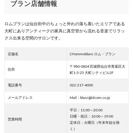
ブラン店舗情報
アンバサダー
イケア
イケア仙台
イコールラブ
イタリア
イッセイ ミヤケ メン
イベント応募券
イベント情報
インク
ロムブランは仙台街中のちょっと外れの落ち着いたエリアである
インスタグラム
イーコンフォート
大町にありアンティークの家具に真空管から流れる音楽でリラッ
クス出来る空間のサロンです。
イービーンズ仙台
ウィゴー
ウィンターセール
ウィンターファッションバーゲン
店舗名
L’Hommeblanc ロム・ブラン
ウィンターラストオフセール
ウォッチン！みやぎ
ウォレット
エスパルスクエア
エスパル仙台
〒980-0804 宮城県仙台市青葉区大
住所
町1-3-25 大町シティビル2F
エスパル仙台店
エスパル仙台本館
エスパル仙台東館
エチュードバイイー
電話番号
022-217-4000
エヌナンバー
エリー
メールアドレス
Mail：blanc@idcom.co.jp
エレベーションファイブ バイ キッズマート
平日：11:00～20:00
エンジェルハート
オシアナス
オッズオネスト
日曜・祝日：10:00～19:00
オットー ピトックスタイル
オフィシャルショップ
営業時間
定休日：火曜日（年末年始を除
オラクラシカ
オルゴール
オルフェウス
く）