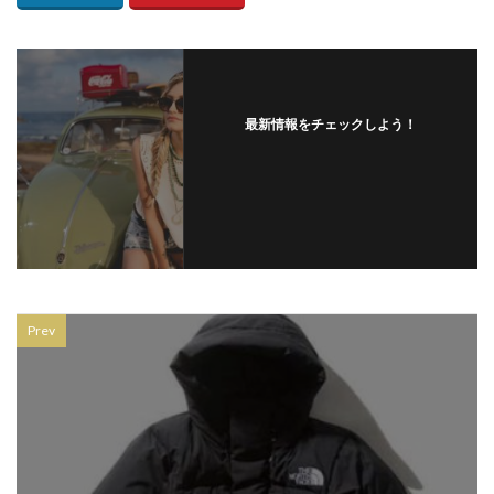
ネックレス
ノースフェイス
ハッピーバレンタインキャンペーン
ハラジュクジャック
ハリス
ハルサイフとハルカバン
ハワイアンズフェア
ハンドバッグ
最新情報をチェックしよう！
ハンドメイドアクセサリー
ハンドメイドジュエリー
ハンドメイドリンク
ハートダンス
ハートマン
バオバオ イッセイ ミヤケ
バスケットボール
バックパックフェスタ
バッグ
バディ・リー
バレエシューズブランド
バレットオブフラッシュ
バレンタイン
バレンタインギフト
Prev
バレンタイン限定
パクスプエラ
パタゴニア
パタゴニア中古
パタゴニア仙台
パタゴニア古着
パタゴニア定番
パタゴニア新品
パタゴニア最新
パタゴニア直営店
パルコ
パルコ2
パー
パーカー
ビショップ
ビスコ
ビックボス仙台