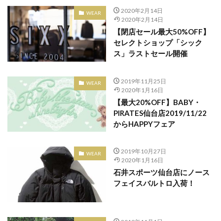
土屋鞄製造所
大レコードCD市
大谷 映美里
2020年2月14日
WEAR
天気の子
天然石
天珠
姉妹店
定休日
2020年2月14日
宮城県出身
家具
小説 天気の子
岩井俊二
【閉店セール最大50%OFF】
セレクトショップ「シック
島田周彦
帽子屋Souhait
広瀬すず
広瀬学院
ス」ラストセール開催
店舗移転
庵野秀明
復興支援
感謝祭
成人式
手帖
振袖
撮影会
数量限定
2019年11月25日
WEAR
文具
新メンバー募集
新作
新入荷
新店
2020年1月16日
【最大20%OFF】BABY・
新店舗
新成人
新海誠監督
日本国内限定
PIRATES仙台店2019/11/22
日本最大級の旅イベント
日本極東貿易
からHAPPYフェア
日本電産サンキョー
日立システムズホール仙台
時計
最大50%OFF
期間限定
2019年10月27日
WEAR
2020年1月16日
期間限定HTBオフィシャルショップ
杜王町
石井スポーツ仙台店にノース
東京2020オリンピック
フェイスバルトロ入荷！
東京2020大会オフィシャルショップ仙台店
東京女子流
東北出身
東北初
東北唯一
東急ハンズ仙台店