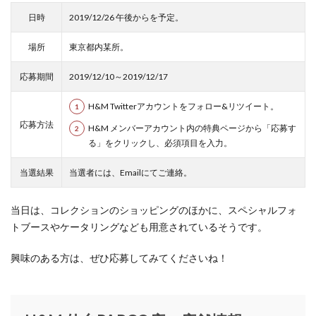
シンボルツリー
シークレットセール
日時
2019/12/26 午後からを予定。
ジャスティンデイビス仙台パルコ店
ジャズ
場所
東京都内某所。
ジュエリー
ジュエリークラフトイカイ
ジュンク堂書店
応募期間
2019/12/10～2019/12/17
ジョジョの奇妙な冒険 ダイヤモンドは砕けない
H&M Twitterアカウントをフォロー&リツイート。
ジョー マローン ロンドン
スクワット
応募方法
H&M メンバーアカウント内の特典ページから「応募す
スターウォーズ
る」をクリックし、必須項目を入力。
スター・ウォーズ／スカイウォーカーの夜明け
当選結果
当選者には、Emailにてご連絡。
ステーショナリー
ストロベリームーン〜灯火
ストーンアイランド
スヌーピー
当日は、コレクションのショッピングのほかに、スペシャルフォ
スノードームツリー
スノーボード
トブースやケータリングなども用意されているそうです。
スノーボードアウトレット
スパリゾートハワイアンズ
興味のある方は、ぜひ応募してみてくださいね！
スパーム
スプリングデイズ
スポーツウェア
スミス
セインツ アンド シナーズ
セキスイハイムスーパーアリーナ
セミオーダー