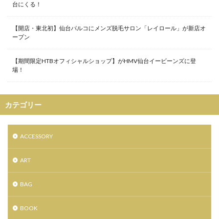
台にくる！
検索
【開店・東北初】仙台パルコにメンズ脱毛サロン「レイロール」が新店オ
ープン
【期間限定HTBオフィシャルショップ】がHMV仙台イービーンズに登
場！
カテゴリー
ACCESSORY
ART
BAG
BOOK