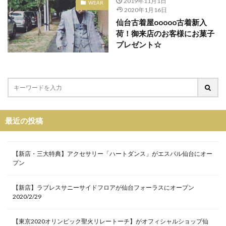
2019年11月1日
東映アニメーション
松たか子
森七菜
WEAR
2020年1月16日
横浜流星
水曜どうでしょう
仙台古着屋ooooo古着新入
水曜どうでしょう第29弾原付日本列島制覇
水着
荷！御来店のお客様にお菓子
プレゼント☆
江戸切子
池森秀一
深田恭子
渡辺直美
猫
発売記念イベント
直営店
着物
神木隆之介
福山雅治
福袋
秋のリニューアル
移転
童具店・仙台
竹久夢二
竹内力
粟津ちひろ
緊急消防援助隊
美容室
最近の投稿
羽生結弦選手
聖火リレートーチ
腕時計
花
花京院シルバーセンター
荒木飛呂彦
菅原靴店仙台店
藤崎百貨店
解散
鈴木まりあ
【新店・三大特典】アクセサリー「ハートダンス」がエスパル仙台にオー
プン
鈴木みな
銅賞
錦ケ丘ヒルサイドモール
鎌倉
閉店
閉店セール
開店
限定
【新店】ラブレスサニーサイドフロアが仙台フォーラスにオープン
2020/2/29
限定アイテム
雑貨
雑貨フェア
革かばん
革小物
靴
靴下
香水
【東京2020オリンピック聖火リレートーチ】がオフィシャルショップ仙