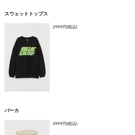
PEANUTS
PELLE MORBIDA
PICHE ABAHOUSE
コレ
Plantation
POP UP
POP UP SHOP
クシ
スウェットトップス
ョ
POUDOUDOU
PRIVILEGE
purr
PYRENEX
ン」
2999円(税込)
P・M・D・S
RANADEL
RockyRaccoon
先行
ショ
Room-9
russet
S&S
SALON DE ALFURD
ッピ
SAVE MY BAG
SENDAI MID STATION
ShuShuBell
ング
SIMPLE SENSE
Sincere＆Ash
SIXX
SPERM
イベ
ント
SQUAT
STAR WARS
strawberry moon
開催
SWEET LOUNGE
SY32
TAKEO KIKUCHI
2.1
TAYA
TBCみやぎ手帖2020
THE BOYZ
イベ
The Green Tara
THE NORTH FACE
THE YARD
ント
詳細
TiCTAC
titty&Co.
tk.TAKEO KIKUCHI
3
パーカ
TOHOシネマズ仙台
TRICE
UNITED ARROWS
H&M
US JUNK MARKET
USA
WEGO
仙台
3999円(税込)
Welcome to Team G-SHOCK! Rui Hachimura
PARCO