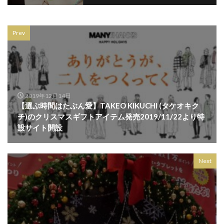
ラシット
ラストセール
ラストレター
ラッピング
ラナデル
ラファイエット
Prev
ラブレス
ラブレスサニーサイドフロア
ララガーデン長町
ランバン
リフレクション
リー
ルトリオ アバハウス
ルンペンルル
ルームナイン
レイロール
レザージャケット
2019年12月14日
レザーバッグ
レザーラボハイハイ
【選ぶ時間はたぶん愛】TAKEO KIKUCHI (タケオキク
チ)のクリスマスギフトアイテム発売2019/11/22より特
レスポートサック
レディース古着
設サイト開設
ロジャー大葉のラジオな気分
ロッキーラクーン
ロリータ
ロレックス
ワークショップ
Next
ヴァンドーム青山
ヴィンテージ
万年筆
三井アウトレットパーク仙台港
三井アウトレット仙台港
三越伊勢丹
下妻物語
世界限定2000本
中古レコード市
丸善仙台アエル店
丸山敬太
交流イベント
仙台
仙台CLUB JUNK BOX