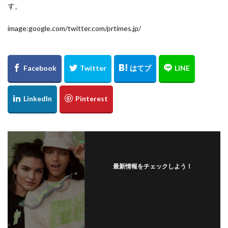
す。
ペアウォッチ
ペッレモルビダ
ホワイトデー
image:google.com/twitter.com/prtimes.jp/
ホワイトハウスコックス
ボディソープ
ボディピアス
ボールペン
ポップアップ
ポップアップシアター
ポップアップショップ
ポップアップストア
ポーチ
マット
マツコの知らない世界
マドラス
マフラー
マルケラッド
マルヤマケイタ
マーチ・コレクション
マーブルロードおおまち
ミントネコ
ミンナパルコ
ムラサキスポーツ
ムートンミニボストンバッグ
ムービングセール
メディストア
メンズ脱毛サロン
モコス
最新情報をチェックしよう！
モードオフ
ユナイテッドアローズ
ユナイテッドアローズ仙台店
ユーエスジャンクマーケット
ヨシダカバン
ヨンドシー
ヨーロッパ古着
ライブハウス