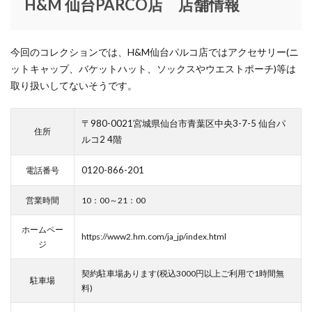
H&M 仙台PARCO店 店舗情報
セルバ
セレクトショップ
セーブマイバッグ
セール
ゼビオアリーナ仙台
ソックス
今回のコレクションでは、H&M仙台パルコ店ではアクセサリー(ニ
ソニーストア銀座
タイムウィルテル
タオル美術館
ットキャップ、バケットハット、ソックスやウエストポーチ)等は
タケオキクチ
タピオ
タヤ
タワーレコード
取り扱いしてないそうです。
ダズリン
ダニエル ウェリントン
ダンスク
チコちゃん
チコちゃんに叱られる
〒980-0021宮城県仙台市青葉区中央3-7-5 仙台パ
住所
チコちゃんに叱られる 仙台祭り
チックタック
ルコ2 4階
チャンネルはそのまま
チャンネルはそのまま！Blu-ray
0120-866-201
電話番号
チョコレート
ティティーアンドコー
営業時間
10：00～21：00
ティーケー タケオキクチ
ディガウェル
ディスクユニオン
ディスプレイコンテスト
ホームペー
https://www2.hm.com/ja_jp/index.html
ディールデザイン
ディーン
デザイナー
ジ
デニム
トートバッグ
ドクター・スリープ
契約駐車場あります(税込3000円以上ご利用で1時間無
駐車場
ドボイズ
ナイトセール
ニット
ニットフェア
料)
ニューエラ
ニューエラワークアウト
ニューヨーク