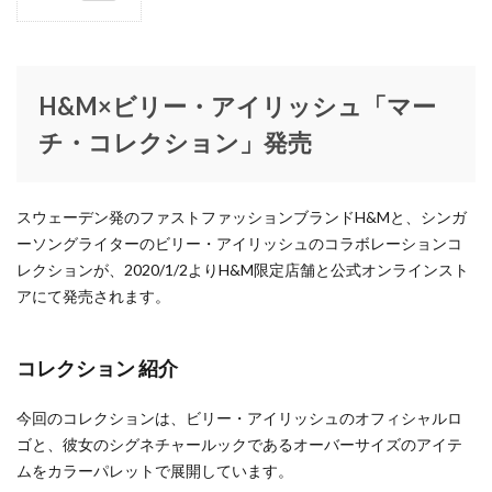
HOTEL GLAY
i my
IKEA
ISSEY MIYAKE MEN
1
JR仙台駅
JR東日本
JUSTIN DAVIS
H&M×
ビリ
K.T KIYOKO TAKASE
K.T キヨコ タカセ
ー・ア
H&M×ビリー・アイリッシュ「マー
KANEIRI Museum Shop6
kate spade new york
イリッ
シュ
チ・コレクション」発売
KEITAMARUYAMA
KISS
KLASSE14
kolme
「マー
Lafayette
LANVIN
LB POP-UP THEATER
LDH
チ・コ
レクシ
LDH PERFECT AUDITION
Leather Lab. hi-hi
Lee
スウェーデン発のファストファッションブランドH&Mと、シンガ
ョン」
LeSportsac
Limited SHOP
LIMITEDSHOP
ーソングライターのビリー・アイリッシュのコラボレーションコ
発売
レクションが、2020/1/2よりH&M限定店舗と公式オンラインスト
LOVELESS
LOVELESS Sunny Side Floor
1.1
アにて発売されます。
Lumpen Lulu
MARKERAD
MEDISTORE
コレ
クシ
MiDiom
MINT NeKO
MOCOS
MOVIX仙台
ョン
コレクション 紹介
Ms.Belinda
n.number
NEW ERA
紹介
NEW ERA WORKOUT
OCEANUS
ORAKLASSICA
今回のコレクションは、ビリー・アイリッシュのオフィシャルロ
2
Orobianco
Otto pittock style
OVERSEAS
ゴと、彼女のシグネチャールックであるオーバーサイズのアイテ
「マ
OZZ ONESTE
PARKER
Patagonia
PEAK&PINE
ー
ムをカラーパレットで展開しています。
チ・