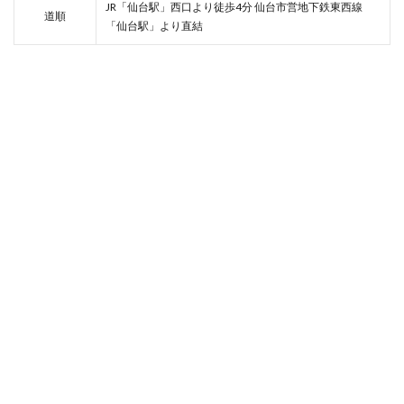
JR「仙台駅」西口より徒歩4分 仙台市営地下鉄東西線
道順
ネックレス
ノースフェイス
「仙台駅」より直結
ハッピーバレンタインキャンペーン
ハラジュクジャック
ハリス
ハルサイフとハルカバン
ハワイアンズフェア
ハンドバッグ
ハンドメイドアクセサリー
ハンドメイドジュエリー
ハンドメイドリンク
ハートダンス
ハートマン
バオバオ イッセイ ミヤケ
バスケットボール
バックパックフェスタ
バッグ
バディ・リー
バレエシューズブランド
バレットオブフラッシュ
バレンタイン
バレンタインギフト
バレンタイン限定
パクスプエラ
パタゴニア
パタゴニア中古
パタゴニア仙台
パタゴニア古着
パタゴニア定番
パタゴニア新品
パタゴニア最新
パタゴニア直営店
パルコ
パルコ2
パー
パーカー
ビショップ
ビスコ
ビックボス仙台