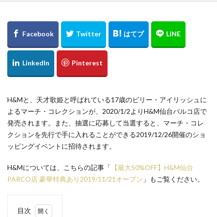
Buddy Lee
Bullet of FLASH
B印ヨシダ
Carya
CAST
chairmans
Citron
Clarks
COACH
COACHMENS
Columbia
CONOMi
CORNER
Crisp
DANSK
dazzlin
DEAR KISS
DEEN
DEEN池森秀一の365日そば三昧
DIGAWELL
Dorothy Little Happy
E BeanS仙台
E-comfort
Elevation5bykidsmart
elie
ETUDE BY E
EXILE
H&Mと、天才歌姫と呼ばれている17歳のビリー・アイリッシュに
FACTORYZAZIE
farfalle
Fi.n.t
FIFTEEN
よるマーチ・コレクションが、2020/1/2よりH&M仙台パルコ店で
fizz BEYOND
Flow Flow
four leaves
発売されます。また、抽選に応募して当選すると、マーチ・コレ
FRASHPACKER
FREEDOM DAY
FUGA FUGA
クションを先行で手に入れることができる2019/12/26開催のショ
ッピングイベントに招待されます。
G-SHOCK
GANG PARADE
GAP
glamaru
GLAY
GREEN ROOM
GW-9400NFST
H&Mについては、こちらの記事「
【最大50%OFF】H&M仙台
Gショック
H&M
H&M仙台
HAIGHT
PARCO店 豪華特典あり2019/11/21オープン
」もご覧ください。
Harriss
hartmann
Heartdance
HENRY LONDON
HMV
HooK SENDAI
目次