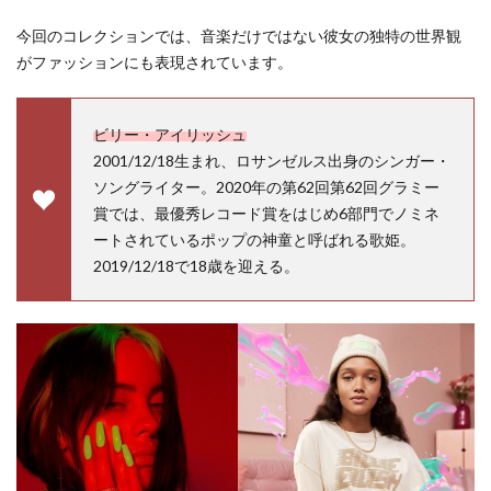
オロビアンコ
オーダースニーカー
オーディション
今回のコレクションでは、音楽だけではない彼女の独特の世界観
オートマチック スポーツ コレクション
オープン
がファッションにも表現されています。
カシオ
カネイリミュージアムショップ6
カルティエ
カルティエ ブライダル セレブレーション
ビリー・アイリッシュ
カルティエブティック仙台藤崎
キャスト
2001/12/18生まれ、ロサンゼルス出身のシンガー・
キャトル・セゾン仙台
キャラクターズショップ
ソングライター。2020年の第62回第62回グラミー
キョエちゃん
キーケース
ギター
賞では、最優秀レコード賞をはじめ6部門でノミネ
ートされているポップの神童と呼ばれる歌姫。
ギフトフェア
ギャングパレード
2019/12/18で18歳を迎える。
クラスフォーティーン
クラックス仙台
クラフトヒロ
クラークス
クリスプ
クリスマスアイテム
クリスマスイベント
クリスマスギフトフェア
クリスマスコンサート
クリスマスセール
クリスマスフェア
クリスロード店
クリーンテックス・ジャパン
グッズ
グラマル
グランドセイコーフェア