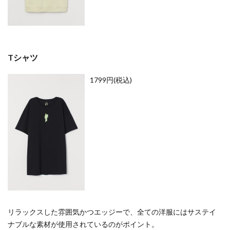
アンバサダー
イケア
イケア仙台
イコールラブ
イタリア
イッセイ ミヤケ メン
イベント応募券
イベント情報
インク
インスタグラム
イーコンフォート
Tシャツ
イービーンズ仙台
ウィゴー
ウィンターセール
1799円(税込)
ウィンターファッションバーゲン
ウィンターラストオフセール
ウォッチン！みやぎ
ウォレット
エスパルスクエア
エスパル仙台
エスパル仙台店
エスパル仙台本館
エスパル仙台東館
エチュードバイイー
エヌナンバー
エリー
エレベーションファイブ バイ キッズマート
エンジェルハート
オシアナス
オッズオネスト
オットー ピトックスタイル
オフィシャルショップ
リラックスした雰囲気かつエッジーで、全ての洋服にはサステイ
オラクラシカ
オルゴール
オルフェウス
ナブルな素材が使用されているのがポイント。