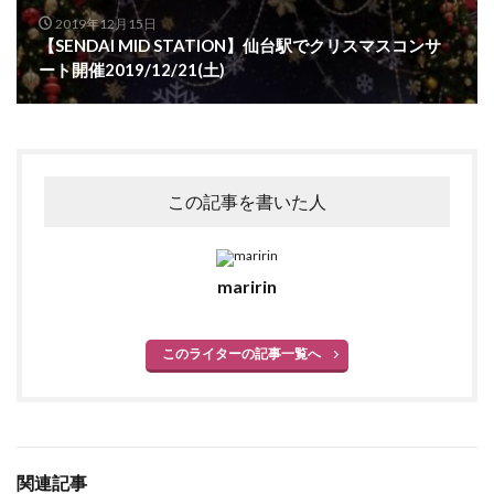
2019年12月15日
仙台HooK
仙台TR店
仙台イービーンズ
【SENDAI MID STATION】仙台駅でクリスマスコンサ
仙台イービーンズ店
仙台クラブジャンクボックス
ート開催2019/12/21(土)
仙台トラストシティ
仙台パルコ
仙台パルコ2
仙台パルコ店
仙台パルコ本館
仙台フォーラス
仙台フック
仙台ロフト
仙台三越
仙台三越定禅寺通り館
仙台三越本館
仙台初売り
この記事を書いた人
仙台古着
仙台古着屋
仙台市消防局
仙台市青年文化センター
仙台市青葉区大町
maririn
仙台文具MEETS
仙台泉プレミアムアウトレット
仙台藤崎
仙台藤崎一番町館
仙台藤崎本館
このライターの記事一覧へ
仙台駅
令和初
佐藤公隆
先行ショッピングイベント
八村塁
写真集
別注モデル
制服専門店
力祭
双子
古着屋
喜久屋書店仙台店
土屋鞄製作所
関連記事