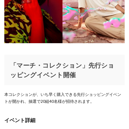
グリーンルーム
グループラン
グレイ
グローバルユニット
ケイトスペードニューヨーク
ケミカルリアクション
ケーティーキヨコタカセ
ゲッターズ飯田
コムサコンフォート
コムサプラチナ
コラボ
コラボアイテム
コラボ企画
コロンビア
コーチ
コーチメンズ
コート
コーナー
ゴスペルライブ
サイン会
「マーチ・コレクション」先行ショ
サロン・ド・アルファード
サンキューマート
ッピングイベント開催
ザ ヤード
ザ リトルブルックリン ダイカンヤマ
ザ・グリーンターラ
ザ・ノースフェイス
ザ・モール仙台長町
シチズンレディースウォッチフェア
本コレクションが、いち早く購入できる先行ショッピングイベン
シックス
シトロン
シャイニング
トが開かれ、抽選で20組40名様が招待されます。
シャレールヤハタ
シャンプー
シュプリーム
ショップアンドワンダーアエル
シリウス一番町
イベント詳細
シンシアアンドアッシュ
シンプルセンス