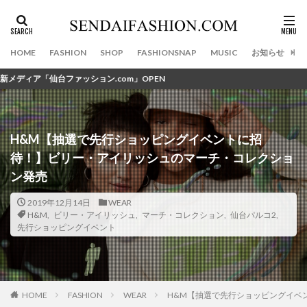
カテゴリー
HOME
FASHION
SHOP
FASHIONSNAP
MUSIC
お知らせ
ョン.com」OPEN
タグ
100店舗目
11th Anniversary
2020初夢ライブ
2020年
20周年記念イベント
390円
H&M【抽選で先行ショッピングイベントに招
3びきの子ねこ
40ct&525
47Brand
待！】ビリー・アイリッシュのマーチ・コレクショ
47ブランド
4℃
5人
=LOVE
aibo
ン発売
ALICE and the PIRATES
Amavel
Amijed
2019年12月14日
WEAR
Angel Heart
area omotesando
Ato1snow
H&M
,
ビリー・アイリッシュ
,
マーチ・コレクション
,
仙台パルコ2
,
Attara
AYANOKOJI
A・J・D ACCESSORIES
先行ショッピングイベント
B Yohji Yamamoto
BABYTHE STARS SHINE BRIGHT
BackpackFESTA
BAO BAO ISSEY MIYAKE
BEAMS
BIG BOSS 仙台
biscco
Bricolage
Bshop
FASHION
WEAR
H&M【抽選で先行ショッピングイベ
HOME