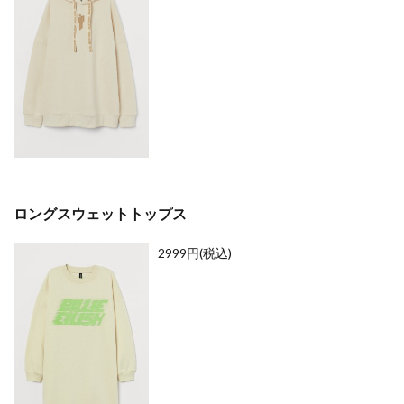
店 店
Whitehouse Cox Fair
WONDERXmas2019
舗情報
あいまい
あやの小路
いかい工芸
4
いぎなり東北産
いけもりしゅういち
いっきゅう
まと
おおたにえみり
おかげさまフェア2020
め
おみくじキャンペーン
お年玉キャンペーン
お知らせ
がま口専門店
このみ
せんだいメディアテーク
そめいよしの
たけうちりき
ふりそでMODEウェディングボックス
ロングスウェットトップス
ぶらんどーむ一番町
みちのく仙台ORI☆姫隊
るんぺんるる
アイくるガールズ
アイドル
2999円(税込)
アイドルライブ
アイボ
アウトドアウェア
アウトレット
アクセサリー
アクセサリーフェア
アジェデアクセサリーズ
アッタラ
アナと雪の女王2
アマベル
アミジェダ
アメカジ
アリーナツアー
アルバムリリース