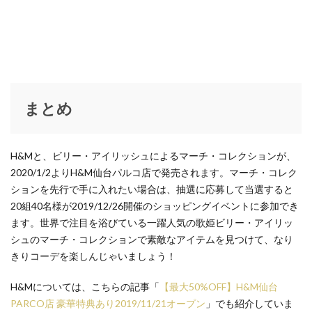
ビリー・アイリッシュ
ビームス
ビームス仙台
ピシェ アバハウス
ピレネックス
ピークアンドパイン
ピーナッツ
ファイナルセール
ファイナルツアー
ファッション
ファルファーレ
フィズ ビヨンド
フィフティーン
フィント
まとめ
フォーリーブス
フラットヘッド
フラワーデコレーション
フラワーバレンタイン
H&Mと、ビリー・アイリッシュによるマーチ・コレクションが、
フルオーダー
フーガ フーガ
ブティック
2020/1/2よりH&M仙台パルコ店で発売されます。マーチ・コレク
ブラックコムデギャルソン
ブランド買取販売ライフ
ションを先行で手に入れたい場合は、抽選に応募して当選すると
ブリコラージュ
ブレスレット
プラチナム
20組40名様が2019/12/26開催のショッピングイベントに参加でき
ます。世界で注目を浴びている一躍人気の歌姫ビリー・アイリッ
プランテーション
プリビレッジ
シュのマーチ・コレクションで素敵なアイテムを見つけて、なり
プレミアムフライデー
プードゥドゥ
プーマ
きりコーデを楽しんじゃいましょう！
ヘアトリートメント
ヘイト
H&Mについては、こちらの記事「
【最大50%OFF】H&M仙台
ヘレナ・クリステンセン
ヘンリーロンドン
PARCO店 豪華特典あり2019/11/21オープン
」でも紹介していま
ベチバー＆ゴールデン バニラ コロン インテンス
ベース