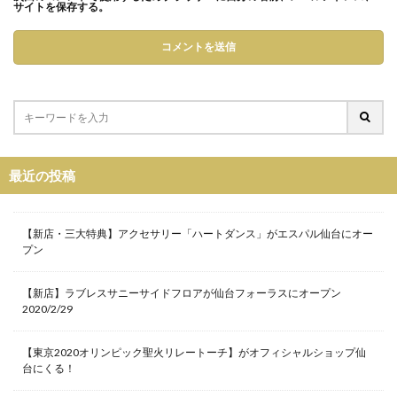
サイトを保存する。
セルバ
セレクトショップ
セーブマイバッグ
セール
ゼビオアリーナ仙台
ソックス
ソニーストア銀座
タイムウィルテル
タオル美術館
タケオキクチ
タピオ
タヤ
タワーレコード
ダズリン
ダニエル ウェリントン
ダンスク
チコちゃん
チコちゃんに叱られる
最近の投稿
チコちゃんに叱られる 仙台祭り
チックタック
チャンネルはそのまま
チャンネルはそのまま！Blu-ray
チョコレート
ティティーアンドコー
【新店・三大特典】アクセサリー「ハートダンス」がエスパル仙台にオー
プン
ティーケー タケオキクチ
ディガウェル
ディスクユニオン
ディスプレイコンテスト
【新店】ラブレスサニーサイドフロアが仙台フォーラスにオープン
2020/2/29
ディールデザイン
ディーン
デザイナー
デニム
トートバッグ
ドクター・スリープ
【東京2020オリンピック聖火リレートーチ】がオフィシャルショップ仙
ドボイズ
ナイトセール
ニット
ニットフェア
台にくる！
ニューエラ
ニューエラワークアウト
ニューヨーク